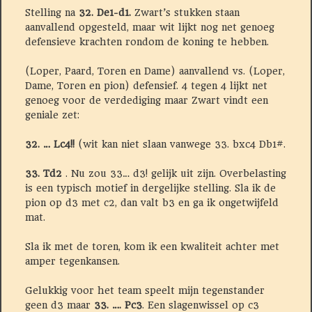
Stelling na
32. De1-d1.
Zwart’s stukken staan
aanvallend opgesteld, maar wit lijkt nog net genoeg
defensieve krachten rondom de koning te hebben.
(Loper, Paard, Toren en Dame) aanvallend vs. (Loper,
Dame, Toren en pion) defensief. 4 tegen 4 lijkt net
genoeg voor de verdediging maar Zwart vindt een
geniale zet:
32. … Lc4!!
(wit kan niet slaan vanwege 33. bxc4 Db1#.
33. Td2
. Nu zou 33… d3! gelijk uit zijn. Overbelasting
is een typisch motief in dergelijke stelling. Sla ik de
pion op d3 met c2, dan valt b3 en ga ik ongetwijfeld
mat.
Sla ik met de toren, kom ik een kwaliteit achter met
amper tegenkansen.
Gelukkig voor het team speelt mijn tegenstander
geen d3 maar
33. …. Pc3
. Een slagenwissel op c3