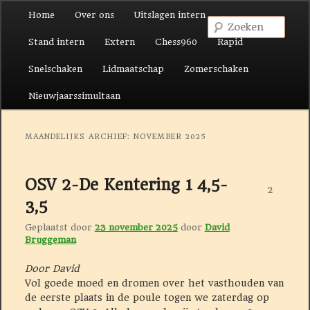
Hoofdmenu
Home
Over ons
Uitslagen intern
Spring naar de primaire inhoud
Spring naar de secundaire inhoud
Zoek
Stand intern
Extern
Chess960
Rapid
Snelschaken
Lidmaatschap
Zomerschaken
Nieuwjaarssimultaan
MAANDELIJKS ARCHIEF:
NOVEMBER 2025
OSV 2-De Kentering 1 4,5-
2
3,5
Geplaatst door
23 november 2025
door
David
Bruggeman
Door David
Vol goede moed en dromen over het vasthouden van
de eerste plaats in de poule togen we zaterdag op