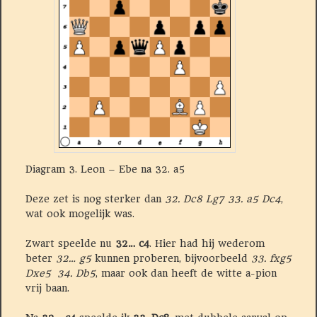
Diagram 3. Leon – Ebe na 32. a5
Deze zet is nog sterker dan
32. Dc8 Lg7 33. a5 Dc4
,
wat ook mogelijk was.
Zwart speelde nu
32… c4
. Hier had hij wederom
beter
32… g5
kunnen proberen, bijvoorbeeld
33. fxg5
Dxe5 34. Db5
, maar ook dan heeft de witte a-pion
vrij baan.