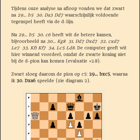
Tijdens onze analyse na afloop vonden we dat zwart
na
29… b5 30. Da3 Dd7
waarschijnlijk voldoende
tegenspel heeft via de d-lijn.
Na
29… b5 30. c6
heeft wit de betere kansen,
bijvoorbeeld na
30… Kg8 31. Dd7 Dxd7 32. cxd7
Le7 33. Kf1 Kf7 34. Lc5 Ld8
. De computer geeft wit
hier winnend voordeel, omdat de zwarte koning niet
bij de d-pion kan komen (evaluatie +2.8).
Zwart sloeg daarom de pion op c5:
29… bxc5
, waarna
ik
30. Dxa6
speelde (zie diagram 2).