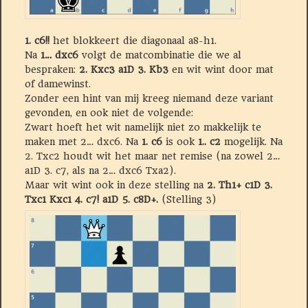
1. c6!!
het blokkeert die diagonaal a8-h1.
Na
1… dxc6
volgt de matcombinatie die we al
bespraken:
2. Kxc3 a1D 3. Kb3
en wit wint door mat
of damewinst.
Zonder een hint van mij kreeg niemand deze variant
gevonden, en ook niet de volgende:
Zwart hoeft het wit namelijk niet zo makkelijk te
maken met 2… dxc6. Na
1. c6
is ook
1.. c2
mogelijk. Na
2. Txc2 houdt wit het maar net remise (na zowel 2…
a1D 3. c7, als na 2… dxc6 Txa2).
Maar wit wint ook in deze stelling na
2. Th1+ c1D 3.
Txc1 Kxc1 4. c7! a1D 5. c8D+.
(Stelling 3)