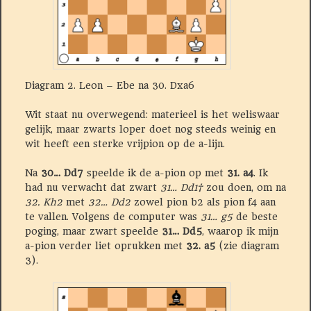
Diagram 2. Leon – Ebe na 30. Dxa6
Wit staat nu overwegend: materieel is het weliswaar
gelijk, maar zwarts loper doet nog steeds weinig en
wit heeft een sterke vrijpion op de a-lijn.
Na
30… Dd7
speelde ik de a-pion op met
31. a4
. Ik
had nu verwacht dat zwart
31… Dd1†
zou doen, om na
32. Kh2
met
32… Dd2
zowel pion b2 als pion f4 aan
te vallen. Volgens de computer was
31… g5
de beste
poging, maar zwart speelde
31… Dd5
, waarop ik mijn
a-pion verder liet oprukken met
32. a5
(zie diagram
3).