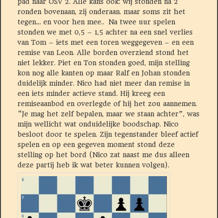
pad naar OSV 2. Alle kans ook: wij stonden na 2
ronden bovenaan, zij onderaan. maar soms zit het
tegen… en voor hen mee.. Na twee uur spelen
stonden we met 0,5 – 1,5 achter na een snel verlies
van Tom – iets met een toren weggegeven – en een
remise van Leon. Alle borden overziend stond het
niet lekker. Piet en Ton stonden goed, mijn stelling
kon nog alle kanten op maar Ralf en Johan stonden
duidelijk minder. Nico had niet meer dan remise in
een iets minder actieve stand. Hij kreeg een
remiseaanbod en overlegde of hij het zou aannemen.
“Je mag het zelf bepalen, maar we staan achter”, was
mijn wellicht wat onduidelijke boodschap. Nico
besloot door te spelen. Zijn tegenstander bleef actief
spelen en op een gegeven moment stond deze
stelling op het bord (Nico zat naast me dus alleen
deze partij heb ik wat beter kunnen volgen).