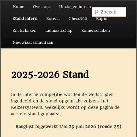
Hoofdmenu
Home
Over ons
Uitslagen intern
Spring naar de primaire inhoud
Spring naar de secundaire inhoud
Zoek
Stand intern
Extern
Chess960
Rapid
Snelschaken
Lidmaatschap
Zomerschaken
Nieuwjaarssimultaan
2025-2026 Stand
In de interne competitie worden de wedstrijden
ingedeeld en de stand opgemaakt volgens het
Keizersysteem. Wekelijks wordt op deze pagina de
actuele stand geplaatst.
Ranglijst bijgewerkt t/m 29 juni 2026 (ronde 35)