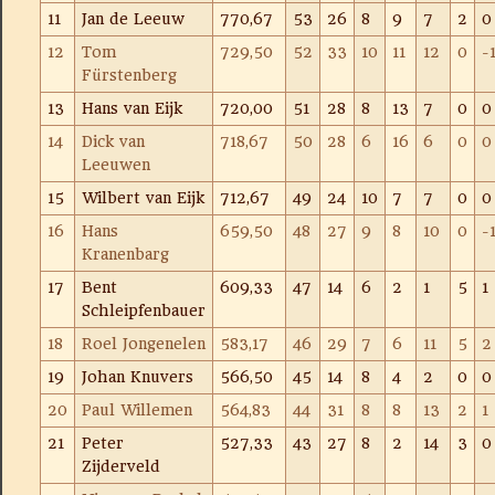
11
Jan de Leeuw
770,67
53
26
8
9
7
2
0
12
Tom
729,50
52
33
10
11
12
0
-
Fürstenberg
13
Hans van Eijk
720,00
51
28
8
13
7
0
0
14
Dick van
718,67
50
28
6
16
6
0
0
Leeuwen
15
Wilbert van Eijk
712,67
49
24
10
7
7
0
0
16
Hans
659,50
48
27
9
8
10
0
-
Kranenbarg
17
Bent
609,33
47
14
6
2
1
5
1
Schleipfenbauer
18
Roel Jongenelen
583,17
46
29
7
6
11
5
2
19
Johan Knuvers
566,50
45
14
8
4
2
0
0
20
Paul Willemen
564,83
44
31
8
8
13
2
1
21
Peter
527,33
43
27
8
2
14
3
0
Zijderveld