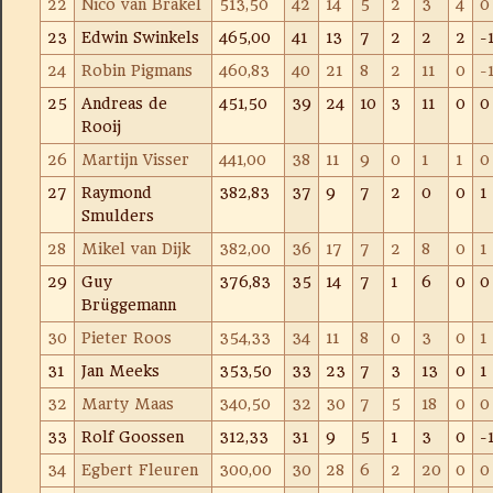
22
Nico van Brakel
513,50
42
14
5
2
3
4
0
23
Edwin Swinkels
465,00
41
13
7
2
2
2
-
24
Robin Pigmans
460,83
40
21
8
2
11
0
-
25
Andreas de
451,50
39
24
10
3
11
0
0
Rooij
26
Martijn Visser
441,00
38
11
9
0
1
1
0
27
Raymond
382,83
37
9
7
2
0
0
1
Smulders
28
Mikel van Dijk
382,00
36
17
7
2
8
0
1
29
Guy
376,83
35
14
7
1
6
0
0
Brüggemann
30
Pieter Roos
354,33
34
11
8
0
3
0
1
31
Jan Meeks
353,50
33
23
7
3
13
0
1
32
Marty Maas
340,50
32
30
7
5
18
0
0
33
Rolf Goossen
312,33
31
9
5
1
3
0
-
34
Egbert Fleuren
300,00
30
28
6
2
20
0
0