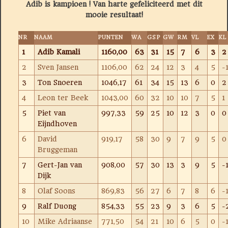
Adib is kampioen ! Van harte gefeliciteerd met dit
mooie resultaat!
NR
NAAM
PUNTEN
WA
GSP
GW
RM
VL
EX
KL
1
Adib Kamali
1160,00
63
31
15
7
6
3
2
2
Sven Jansen
1106,00
62
24
12
3
4
5
-
3
Ton Snoeren
1046,17
61
34
15
13
6
0
2
4
Leon ter Beek
1043,00
60
32
10
10
7
5
1
5
Piet van
997,33
59
25
10
12
3
0
0
Eijndhoven
6
David
919,17
58
30
9
7
9
5
0
Bruggeman
7
Gert-Jan van
908,00
57
30
13
3
9
5
-
Dijk
8
Olaf Soons
869,83
56
27
6
7
8
6
-
9
Ralf Duong
854,33
55
23
9
3
6
5
-
10
Mike Adriaanse
771,50
54
21
10
6
5
0
-