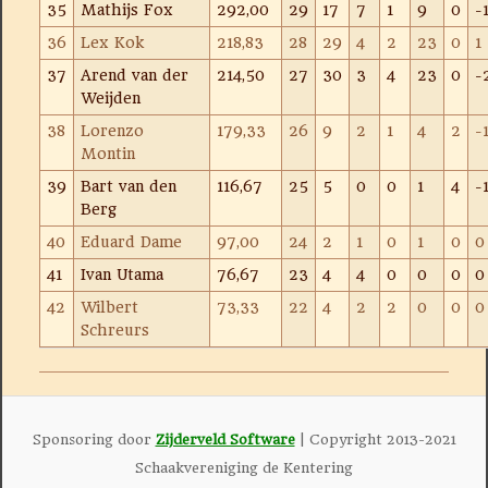
35
Mathijs Fox
292,00
29
17
7
1
9
0
-
36
Lex Kok
218,83
28
29
4
2
23
0
1
37
Arend van der
214,50
27
30
3
4
23
0
-
Weijden
38
Lorenzo
179,33
26
9
2
1
4
2
-
Montin
39
Bart van den
116,67
25
5
0
0
1
4
-
Berg
40
Eduard Dame
97,00
24
2
1
0
1
0
0
41
Ivan Utama
76,67
23
4
4
0
0
0
0
42
Wilbert
73,33
22
4
2
2
0
0
0
Schreurs
Sponsoring door
Zijderveld Software
| Copyright 2013-2021
Schaakvereniging de Kentering