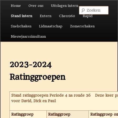
Hoofdmenu
Home
Over ons
Uitslagen intern
Spring naar de primaire inhoud
Spring naar de secundaire inhoud
Zoek
Stand intern
Extern
Chess960
Rapid
Snelschaken
Lidmaatschap
Zomerschaken
Nieuwjaarssimultaan
2023-2024
Ratinggroepen
Stand ratinggroepen Periode 4 na ronde 36 Deze keer pr
voor David, Dick en Paul
Ratinggroep
Ratinggroep
Ratinggroep o