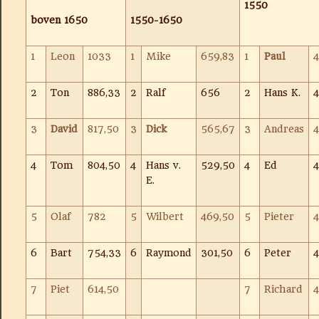
1550
boven 1650
1550-1650
1
Leon
1033
1
Mike
659,83
1
Paul
4
2
Ton
886,33
2
Ralf
656
2
Hans K.
4
3
David
817,50
3
Dick
565,67
3
Andreas
4
4
Tom
804,50
4
Hans v.
529,50
4
Ed
4
E.
5
Olaf
782
5
Wilbert
469,50
5
Pieter
4
6
Bart
754,33
6
Raymond
301,50
6
Peter
7
Piet
614,50
7
Richard
4