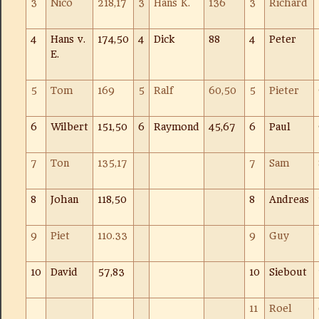
3
Nico
218,17
3
Hans K.
136
3
Richard
4
Hans v.
174,50
4
Dick
88
4
Peter
E.
5
Tom
169
5
Ralf
60,50
5
Pieter
6
Wilbert
151,50
6
Raymond
45,67
6
Paul
7
Ton
135,17
7
Sam
8
Johan
118,50
8
Andreas
9
Piet
110.33
9
Guy
10
David
57,83
10
Siebout
11
Roel