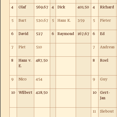
4
Olaf
569,67
4
Dick
401,50
4
Richard
5
Bart
530,67
5
Hans K.
359
5
Pieter
6
David
527
6
Raymond
167,67
6
Ed
7
Piet
510
7
Andreas
8
Hans v.
487,50
8
Roel
E.
9
Nico
454
9
Guy
10
Wilbert
428,50
10
Gert-
Jan
11
Siebout