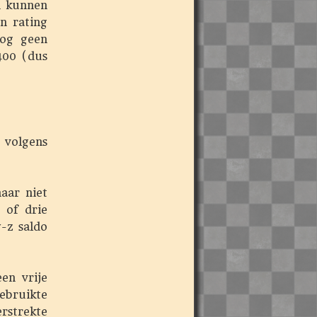
n kunnen
n rating
nog geen
1400 (dus
 volgens
aar niet
 of drie
-z saldo
en vrije
bruikte
rstrekte