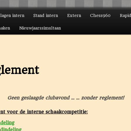
slagen intern
Stand intern
Extern
Chess960
Rapi
ire inhoud
daire inhoud
haken
Nieuwjaarssimultaan
lement
Geen geslaagde clubavond … … zonder reglement!
nt voor de interne schaakcompetitie:
deling
dindeling