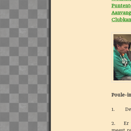
Puntente
Aanvang
Clubkam
Poule-in
1. De i
2. Er w
meest re