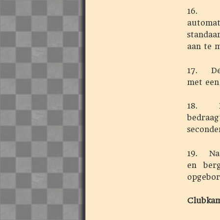
16. Al
automat
standaa
aan te m
17. De 
met een
18. De 
bedraag
seconde
19. Na 
en ber
opgebor
Clubkam