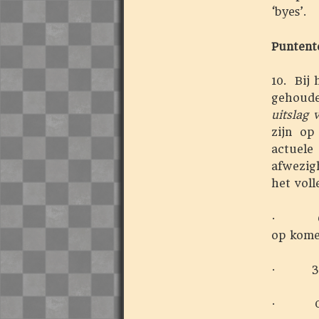
‘byes’.
Puntente
10. Bij
gehoude
uitslag
zijn op
actuele
afwezig
het voll
· 6/6 *
op kome
· 3/6 
· 0 pu