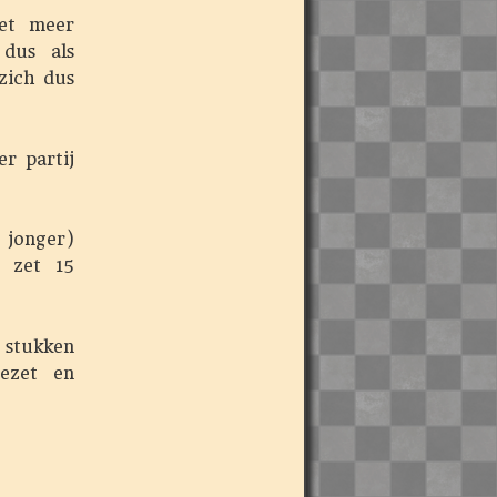
et meer
 dus als
zich dus
r partij
 jonger)
r zet 15
 stukken
ezet en