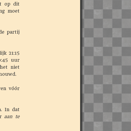
t op dit
ang moet
e partij
jk 21:15
0:45 uur
het niet
chouwd.
en vóór
. In dat
er
aan te