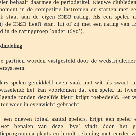
eler behaalt daarmee de periodetitel. Nieuwe clublede
moment in de competitie instromen en starten met ee
ijk staat aan de eigen KNSB-rating. Als een speler 
ij de KNSB heeft start hij of zij met een rating van 
d in de ratinggroep ‘onder 1650’).
dindeling
artijen worden vastgesteld door de wedstrijdleider
zersysteem.
ers spelen gemiddeld even vaak met wit als zwart, m
afwisselend: het kan voorkomen dat een speler in twee
lgende ronden dezelfde kleur krijgt toebedeeld. Het w
ater weer in evenwicht gebracht.
een oneven totaal aantal spelers, krijgt een speler e
 Het bepalen van deze ‘bye’ vindt door het ge
tieprogramma plaats en houdt rekening met eerder ve