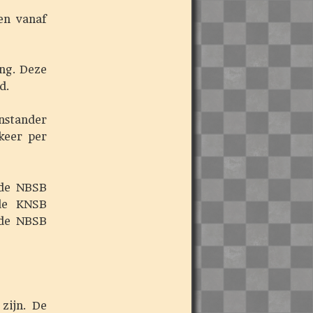
n vanaf
ng. Deze
d.
stander
 keer per
de NBSB
 de KNSB
 de NBSB
zijn. De