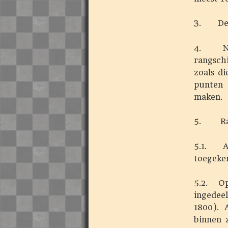
3. De s
4. Na i
rangsch
zoals d
punten 
maken.
5. Rat
5.1. Aa
toegeken
5.2. Op
ingedee
1800). 
binnen 