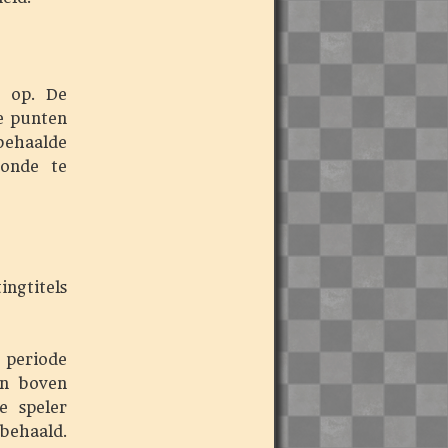
t op. De
e punten
behaalde
ronde te
ngtitels
 periode
en boven
e speler
behaald.