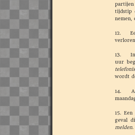
partije
tijdsti
nemen, o
12. Een
verloren
13. In 
uur beg
telefon
wordt d
14. Af
maandag 
15. Een
geval d
melden
.