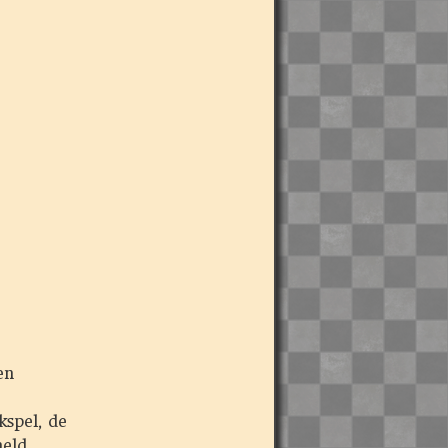
en
spel, de
eld.