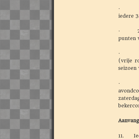
· 0 pu
iedere 
· 2/6 *
punten 
· 4/6 
(vrije r
seizoen
· 3/6 
avondco
zaterda
bekerco
Aanvang
11. Ied