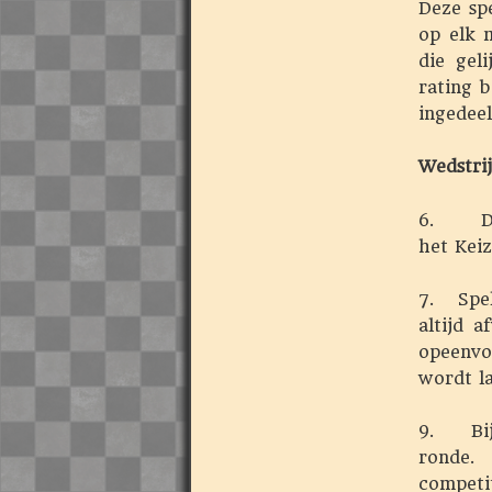
Deze sp
op elk 
die gel
rating b
ingedeel
Wedstrij
6. De p
het Kei
7. Spel
altijd 
opeenvo
wordt l
9. Bij 
ronde.
competi