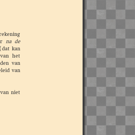
rekening
der
na de
(dat kan
 van het
eden van
leid van
van niet