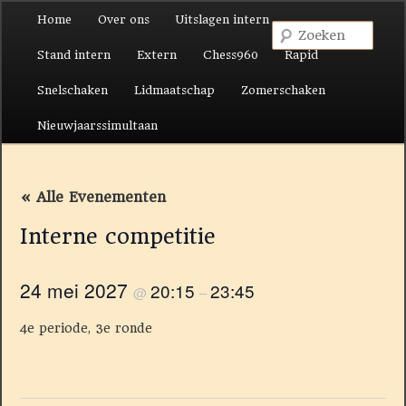
Hoofdmenu
Home
Over ons
Uitslagen intern
Spring naar de primaire inhoud
Spring naar de secundaire inhoud
Zoek
Stand intern
Extern
Chess960
Rapid
Snelschaken
Lidmaatschap
Zomerschaken
Nieuwjaarssimultaan
« Alle Evenementen
Interne competitie
24 mei 2027
20:15
23:45
@
–
4e periode, 3e ronde