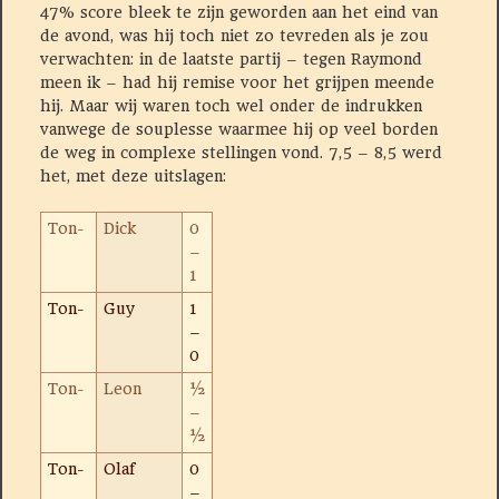
47% score bleek te zijn geworden aan het eind van
de avond, was hij toch niet zo tevreden als je zou
verwachten: in de laatste partij – tegen Raymond
meen ik – had hij remise voor het grijpen meende
hij. Maar wij waren toch wel onder de indrukken
vanwege de souplesse waarmee hij op veel borden
de weg in complexe stellingen vond. 7,5 – 8,5 werd
het, met deze uitslagen:
Ton-
Dick
0
–
1
Ton-
Guy
1
–
0
Ton-
Leon
½
–
½
Ton-
Olaf
0
–