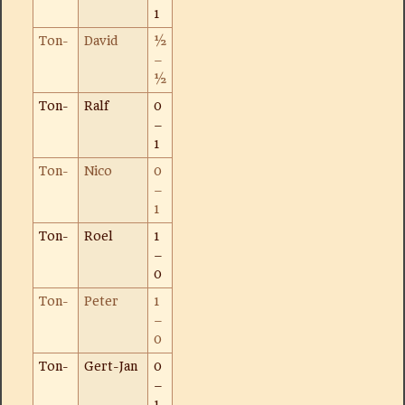
1
Ton-
David
½
–
½
Ton-
Ralf
0
–
1
Ton-
Nico
0
–
1
Ton-
Roel
1
–
0
Ton-
Peter
1
–
0
Ton-
Gert-Jan
0
–
1