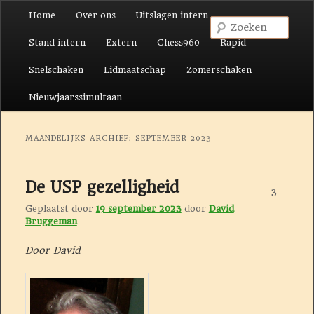
Hoofdmenu
Home
Over ons
Uitslagen intern
Spring naar de primaire inhoud
Spring naar de secundaire inhoud
Zoek
Stand intern
Extern
Chess960
Rapid
Snelschaken
Lidmaatschap
Zomerschaken
Nieuwjaarssimultaan
MAANDELIJKS ARCHIEF:
SEPTEMBER 2023
De USP gezelligheid
3
Geplaatst door
19 september 2023
door
David
Bruggeman
Door David