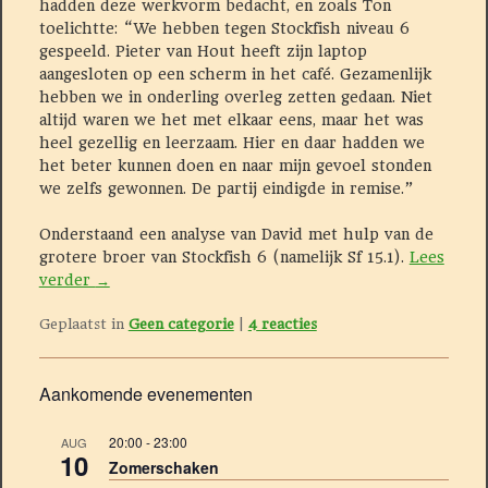
hadden deze werkvorm bedacht, en zoals Ton
toelichtte: “We hebben tegen Stockfish niveau 6
gespeeld. Pieter van Hout heeft zijn laptop
aangesloten op een scherm in het café. Gezamenlijk
hebben we in onderling overleg zetten gedaan. Niet
altijd waren we het met elkaar eens, maar het was
heel gezellig en leerzaam. Hier en daar hadden we
het beter kunnen doen en naar mijn gevoel stonden
we zelfs gewonnen. De partij eindigde in remise.”
Onderstaand een analyse van David met hulp van de
grotere broer van Stockfish 6 (namelijk Sf 15.1).
Lees
verder
→
Geplaatst in
Geen categorie
|
4
reacties
Aankomende evenementen
20:00
-
23:00
AUG
10
Zomerschaken