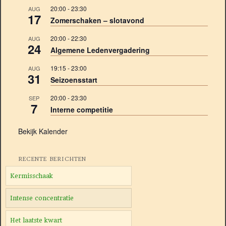
20:00
-
23:30
AUG
17
Zomerschaken – slotavond
20:00
-
22:30
AUG
24
Algemene Ledenvergadering
19:15
-
23:00
AUG
31
Seizoensstart
20:00
-
23:30
SEP
7
Interne competitie
Bekijk Kalender
RECENTE BERICHTEN
Kermisschaak
Intense concentratie
Het laatste kwart