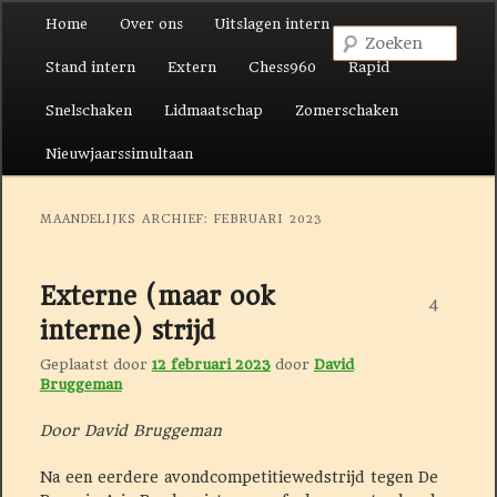
Hoofdmenu
Home
Over ons
Uitslagen intern
Spring naar de primaire inhoud
Spring naar de secundaire inhoud
Zoek
Stand intern
Extern
Chess960
Rapid
Snelschaken
Lidmaatschap
Zomerschaken
Nieuwjaarssimultaan
MAANDELIJKS ARCHIEF:
FEBRUARI 2023
Externe (maar ook
4
interne) strijd
Geplaatst door
12 februari 2023
door
David
Bruggeman
Door David Bruggeman
Na een eerdere avondcompetitiewedstrijd tegen De