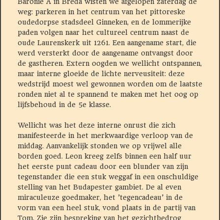
Baronie A in Breda wisten we afgelopen zaterdag de
weg: parkeren in het centrum van het pittoreske
oudedorpse stadsdeel Ginneken, en de lommerijke
paden volgen naar het cultureel centrum naast de
oude Laurenskerk uit 1261. Een aangename start, die
werd versterkt door de aangename ontvangst door
de gastheren. Extern oogden we wellicht ontspannen,
maar interne gloeide de lichte nerveusiteit: deze
wedstrijd moest wel gewonnen worden om de laatste
ronden niet al te spannend te maken met het oog op
lijfsbehoud in de 5e klasse.
Wellicht was het deze interne onrust die zich
manifesteerde in het merkwaardige verloop van de
middag. Aanvankelijk stonden we op vrijwel alle
borden goed. Leon kreeg zelfs binnen een half uur
het eerste punt cadeau door een blunder van zijn
tegenstander die een stuk weggaf in een onschuldige
stelling van het Budapester gambiet. De al even
miraculeuze goedmaker, het ’tegencadeau’ in de
vorm van een heel stuk, vond plaats in de partij van
Tom. Zie zijn bespreking van het gezichtbedrog