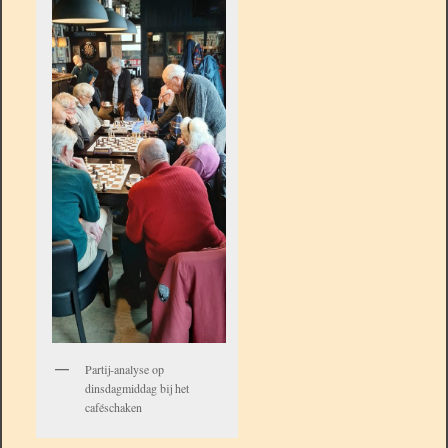
Partij-analyse op
dinsdagmiddag bij het
caféschaken