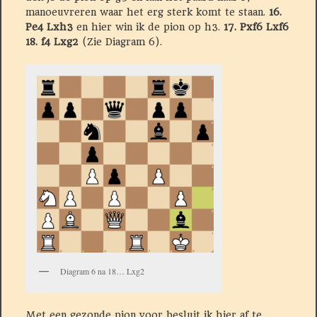
manoeuvreren waar het erg sterk komt te staan.
16.
Pe4 Lxh3
en hier win ik de pion op h3.
17. Pxf6 Lxf6
18. f4 Lxg2
(Zie Diagram 6).
Diagram 6 na 18… Lxg2
Met een gezonde pion voor besluit ik hier af te