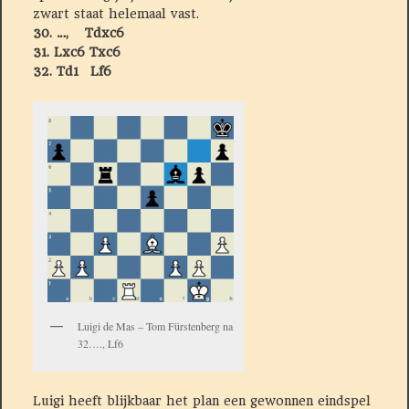
zwart staat helemaal vast.
30. …, Tdxc6
31. Lxc6 Txc6
32. Td1 Lf6
Luigi de Mas – Tom Fürstenberg na
32…., Lf6
Luigi heeft blijkbaar het plan een gewonnen eindspel