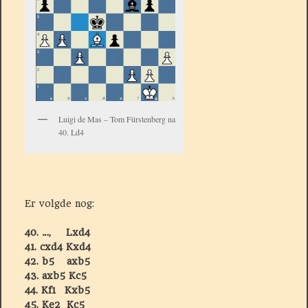
Luigi de Mas – Tom Fürstenberg na
40. Ld4
Er volgde nog:
40. …, Lxd4
41. cxd4 Kxd4
42. b5 axb5
43. axb5 Kc5
44. Kf1 Kxb5
45. Ke2 Kc5