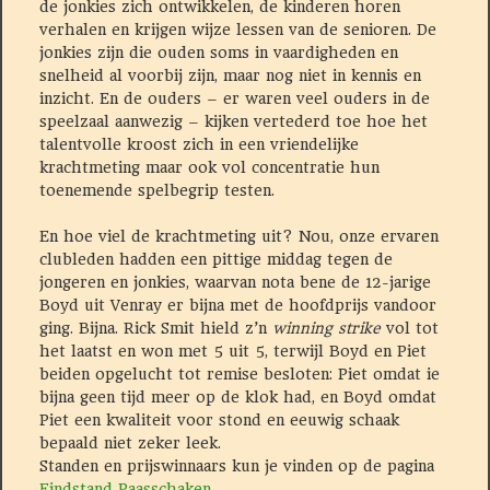
de jonkies zich ontwikkelen, de kinderen horen
verhalen en krijgen wijze lessen van de senioren. De
jonkies zijn die ouden soms in vaardigheden en
snelheid al voorbij zijn, maar nog niet in kennis en
inzicht. En de ouders – er waren veel ouders in de
speelzaal aanwezig – kijken vertederd toe hoe het
talentvolle kroost zich in een vriendelijke
krachtmeting maar ook vol concentratie hun
toenemende spelbegrip testen.
En hoe viel de krachtmeting uit? Nou, onze ervaren
clubleden hadden een pittige middag tegen de
jongeren en jonkies, waarvan nota bene de 12-jarige
Boyd uit Venray er bijna met de hoofdprijs vandoor
ging. Bijna. Rick Smit hield z’n
winning strike
vol tot
het laatst en won met 5 uit 5, terwijl Boyd en Piet
beiden opgelucht tot remise besloten: Piet omdat ie
bijna geen tijd meer op de klok had, en Boyd omdat
Piet een kwaliteit voor stond en eeuwig schaak
bepaald niet zeker leek.
Standen en prijswinnaars kun je vinden op de pagina
Eindstand Paasschaken
.