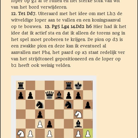
loper op g2 af te ruilen en het sterke stuk van wit
van het bord verwijderen.
12. Te1 Dd7.
Uiteraard met het idee om met Lh3 de
witveldige loper aan te vallen en een koningsaanval
op te bouwen.
13. Pg5 Lg4 14.Dd2 h6
Hier had ik het
idee dat ik actief sta en dat ik alleen de torens nog in
het spel moet proberen te krijgen. De pion op d3 is
een zwakke pion en deze kan ik eventueel al
aanvallen met Pb4, het paard op a3 staat redelijk ver
van het strijdtoneel gepositioneerd en de loper op
b2 heeft ook weinig velden.