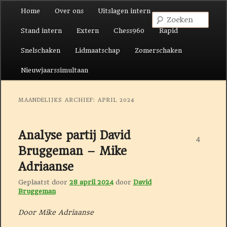
Hoofdmenu
Home
Over ons
Uitslagen intern
Spring naar de primaire inhoud
Spring naar de secundaire inhoud
Zoek
Stand intern
Extern
Chess960
Rapid
Snelschaken
Lidmaatschap
Zomerschaken
Nieuwjaarssimultaan
MAANDELIJKS ARCHIEF:
APRIL 2024
Analyse partij David
4
Bruggeman – Mike
Adriaanse
Geplaatst door
28 april 2024
door
David
Bruggeman
Door Mike Adriaanse