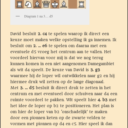
Diagram 1 na 3… d5
David besluit
2. c4
te spelen waarop ik direct een
keuze moet maken welke opstelling ik ga innemen. Ik
besluit om
2. … e6
te spelen om daarna met een
eventuele d5 vroeg het centrum aan te vallen. Het
voordeel hiervan voor mij is dat we nog terug
kunnen komen in een niet aangenomen Damegambiet
als wit d4 speelt. De keuze van David is
3. g3
waarmee hij de loper wil ontwikkelen naar g2 en hij
hiermee druk wil zetten op de lange diagonaal.
Met
3. … d5
besluit ik direct druk te zetten in het
centrum en met eventueel door schuiven naar d4 een
ruimte voordeel te pakken. Wit speelt hier
4. b3
met
het idee de loper op b2 te positioneren. Het plan is
om hier de loper van b2 ‘onschadelijk’ te maken
door een pionnen keten op de zwarte velden te
vormen met pionnen op d4 en c5. Hier speel ik dan