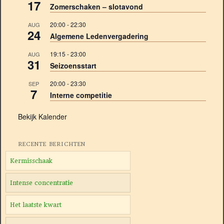
17
Zomerschaken – slotavond
20:00
-
22:30
AUG
24
Algemene Ledenvergadering
19:15
-
23:00
AUG
31
Seizoensstart
20:00
-
23:30
SEP
7
Interne competitie
Bekijk Kalender
RECENTE BERICHTEN
Kermisschaak
Intense concentratie
Het laatste kwart