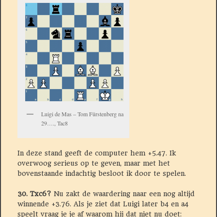
Luigi de Mas – Tom Fürstenberg na
29…., Tac8
In deze stand geeft de computer hem +5.47. Ik
overwoog serieus op te geven, maar met het
bovenstaande indachtig besloot ik door te spelen.
30. Txc6?
Nu zakt de waardering naar een nog altijd
winnende +3.76. Als je ziet dat Luigi later b4 en a4
speelt vraag je je af waarom hij dat niet nu doet: