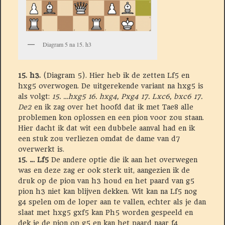
Diagram 5 na 15. h3
15. h3.
(Diagram 5). Hier heb ik de zetten Lf5 en
hxg5 overwogen. De uitgerekende variant na hxg5 is
als volgt:
15. …hxg5 16. hxg4, Pxg4 17. Lxc6, bxc6 17.
De2
en ik zag over het hoofd dat ik met Tae8 alle
problemen kon oplossen en een pion voor zou staan.
Hier dacht ik dat wit een dubbele aanval had en ik
een stuk zou verliezen omdat de dame van d7
overwerkt is.
15. … Lf5
De andere optie die ik aan het overwegen
was en deze zag er ook sterk uit, aangezien ik de
druk op de pion van h3 houd en het paard van g5
pion h3 niet kan blijven dekken. Wit kan na Lf5 nog
g4 spelen om de loper aan te vallen, echter als je dan
slaat met hxg5 gxf5 kan Ph5 worden gespeeld en
dek je de pion op g5 en kan het paard naar f4