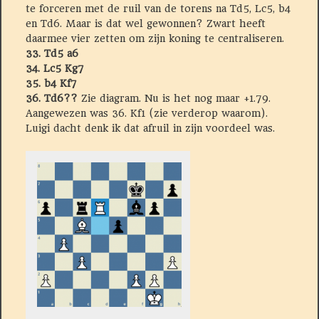
te forceren met de ruil van de torens na Td5, Lc5, b4
en Td6. Maar is dat wel gewonnen? Zwart heeft
daarmee vier zetten om zijn koning te centraliseren.
33. Td5 a6
34. Lc5 Kg7
35. b4 Kf7
36. Td6??
Zie diagram. Nu is het nog maar +1.79.
Aangewezen was 36. Kf1 (zie verderop waarom).
Luigi dacht denk ik dat afruil in zijn voordeel was.