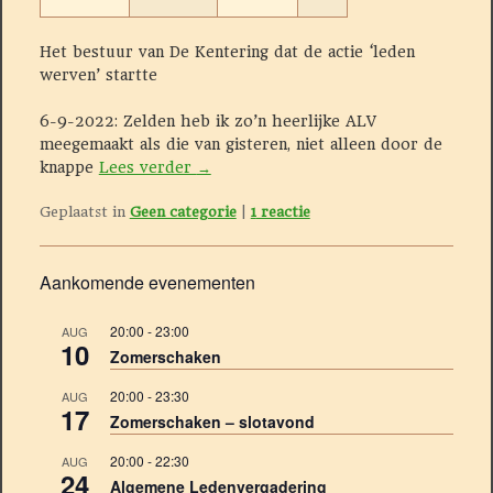
Het bestuur van De Kentering dat de actie ‘leden
werven’ startte
6-9-2022: Zelden heb ik zo’n heerlijke ALV
meegemaakt als die van gisteren, niet alleen door de
knappe
Lees verder
→
Geplaatst in
Geen categorie
|
1
reactie
Aankomende evenementen
20:00
-
23:00
AUG
10
Zomerschaken
20:00
-
23:30
AUG
17
Zomerschaken – slotavond
20:00
-
22:30
AUG
24
Algemene Ledenvergadering