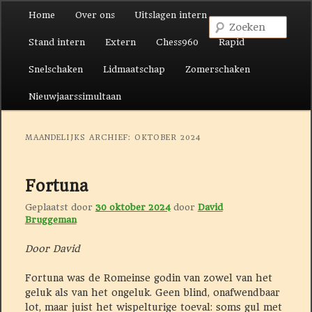
Hoofdmenu
Home
Over ons
Uitslagen intern
Spring naar de primaire inhoud
Spring naar de secundaire inhoud
Zoek
Stand intern
Extern
Chess960
Rapid
Snelschaken
Lidmaatschap
Zomerschaken
Nieuwjaarssimultaan
MAANDELIJKS ARCHIEF:
OKTOBER 2024
Fortuna
Geplaatst door
30 oktober 2024
door
David
Bruggeman
Door David
Fortuna was de Romeinse godin van zowel van het
geluk als van het ongeluk. Geen blind, onafwendbaar
lot, maar juist het wispelturige toeval: soms gul met