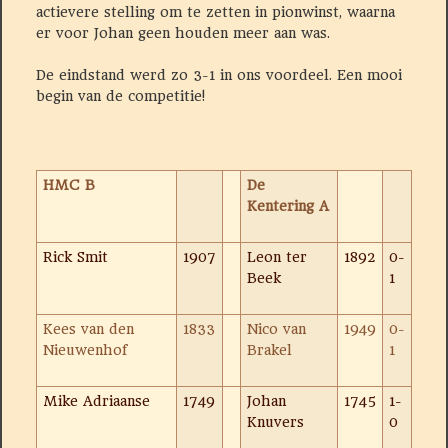
actievere stelling om te zetten in pionwinst, waarna
er voor Johan geen houden meer aan was.
De eindstand werd zo 3-1 in ons voordeel. Een mooi
begin van de competitie!
HMC B
De
Kentering A
Rick Smit
1907
Leon ter
1892
0-
Beek
1
Kees van den
1833
Nico van
1949
0-
Nieuwenhof
Brakel
1
Mike Adriaanse
1749
Johan
1745
1-
Knuvers
0