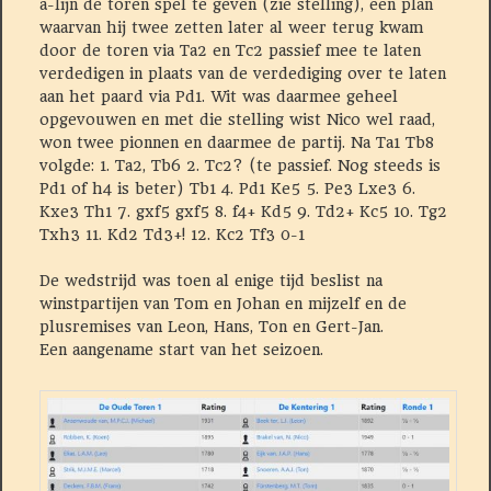
a-lijn de toren spel te geven (zie stelling), een plan
waarvan hij twee zetten later al weer terug kwam
door de toren via Ta2 en Tc2 passief mee te laten
verdedigen in plaats van de verdediging over te laten
aan het paard via Pd1. Wit was daarmee geheel
opgevouwen en met die stelling wist Nico wel raad,
won twee pionnen en daarmee de partij. Na Ta1 Tb8
volgde: 1. Ta2, Tb6 2. Tc2? (te passief. Nog steeds is
Pd1 of h4 is beter) Tb1 4. Pd1 Ke5 5. Pe3 Lxe3 6.
Kxe3 Th1 7. gxf5 gxf5 8. f4+ Kd5 9. Td2+ Kc5 10. Tg2
Txh3 11. Kd2 Td3+! 12. Kc2 Tf3 0-1
De wedstrijd was toen al enige tijd beslist na
winstpartijen van Tom en Johan en mijzelf en de
plusremises van Leon, Hans, Ton en Gert-Jan.
Een aangename start van het seizoen.