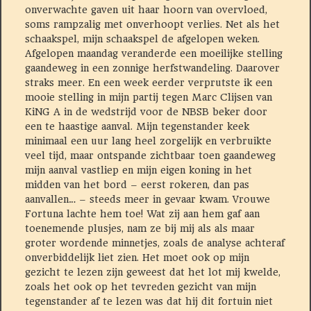
onverwachte gaven uit haar hoorn van overvloed,
soms rampzalig met onverhoopt verlies. Net als het
schaakspel, mijn schaakspel de afgelopen weken.
Afgelopen maandag veranderde een moeilijke stelling
gaandeweg in een zonnige herfstwandeling. Daarover
straks meer. En een week eerder verprutste ik een
mooie stelling in mijn partij tegen Marc Clijsen van
KiNG A in de wedstrijd voor de NBSB beker door
een te haastige aanval. Mijn tegenstander keek
minimaal een uur lang heel zorgelijk en verbruikte
veel tijd, maar ontspande zichtbaar toen gaandeweg
mijn aanval vastliep en mijn eigen koning in het
midden van het bord – eerst rokeren, dan pas
aanvallen… – steeds meer in gevaar kwam. Vrouwe
Fortuna lachte hem toe! Wat zij aan hem gaf aan
toenemende plusjes, nam ze bij mij als als maar
groter wordende minnetjes, zoals de analyse achteraf
onverbiddelijk liet zien. Het moet ook op mijn
gezicht te lezen zijn geweest dat het lot mij kwelde,
zoals het ook op het tevreden gezicht van mijn
tegenstander af te lezen was dat hij dit fortuin niet