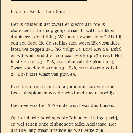
Leon ter Beek – Rick Smit
Het is duidelijk dat zwart er slecht aan toe is.
Materieel is het nog gelijk, maar de witte stukken
domineren de stelling. Wat moet zwart doen? Als hij
een zet doet die de stelling niet wezenlijk verandert,
laten we zeggen 23… h6, volgt 24. Lc7† Ka8 25. Lxb6
en wit wint omdat er een paardvork op c7 dreigt. Het
beste is nog 23… Pa8, maar dan valt de pion op a5.
Zwart speelde daarom 23… Tg8, maar daarop volgde
24. Lc7† met winst van pion e5.
Even later kon ik ook de a-pion buit maken en met
twee pluspionnen was de winst niet meer moeilijk.
Hiermee was het 3-0 en de winst was dus binnen.
Op het derde bord speelde Johan een lastige partij,
en wel tegen onze clubgenoot Mike Adriaanse. Het
duurde lang, maar uiteindelijk wist Mike zijn