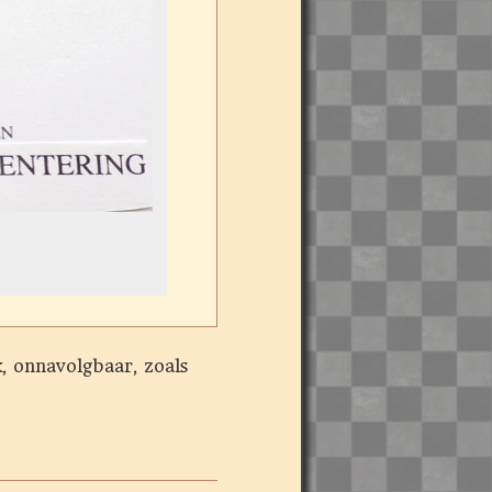
tering A: ½-3½
, onnavolgbaar, zoals