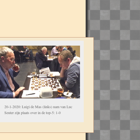
20-1-2020: Luigi de Mas (links) nam van Luc
Seuter zijn plaats over in de top-5: 1-0