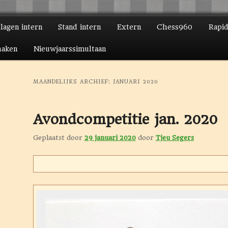
slagen intern
Stand intern
Extern
Chess960
Rapi
ire inhoud
daire inhoud
haken
Nieuwjaarssimultaan
MAANDELIJKS ARCHIEF:
JANUARI 2020
Avondcompetitie jan. 2020
Geplaatst door
29 januari 2020
door
Tjeu Segers