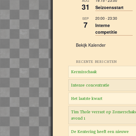
19:15
-
23:00
AUG
31
Seizoensstart
20:00
-
23:30
SEP
7
Interne
competitie
Bekijk Kalender
RECENTE BERICHTEN
Kermisschaak
Intense concentratie
Het laatste kwart
Tim Thole verrast op Zomerschak
avond 1
De Kentering heeft een nieuwe