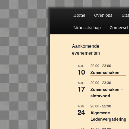
Hoofdmenu
Home
Over ons
Uit
Spring naar de prima
Spring naar de secun
Lidmaatschap
Zomersc
Aankomende
evenementen
20:00
-
23:00
AUG
10
Zomerschaken
20:00
-
23:30
AUG
17
Zomerschaken –
slotavond
20:00
-
22:30
AUG
24
Algemene
Ledenvergadering