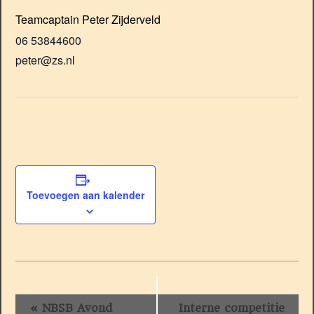
Teamcaptain Peter Zijderveld
06 53844600
peter@zs.nl
Toevoegen aan kalender
Evenement
«
NBSB Avond
Interne competitie