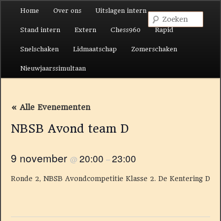
Hoofdmenu
Home
Over ons
Uitslagen intern
Spring naar de primaire inhoud
Spring naar de secundaire inhoud
Zoek
Stand intern
Extern
Chess960
Rapid
Snelschaken
Lidmaatschap
Zomerschaken
Nieuwjaarssimultaan
« Alle Evenementen
NBSB Avond team D
9 november
20:00
23:00
@
–
Ronde 2, NBSB Avondcompetitie Klasse 2. De Kentering D