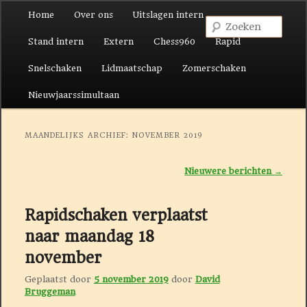
Hoofdmenu
Home
Over ons
Uitslagen intern
Spring naar de primaire inhoud
Spring naar de secundaire inhoud
Zoek
Stand intern
Extern
Chess960
Rapid
Snelschaken
Lidmaatschap
Zomerschaken
Nieuwjaarssimultaan
MAANDELIJKS ARCHIEF:
NOVEMBER 2019
Berichtnavigatie
Nieuwere berichten
→
Rapidschaken verplaatst
naar maandag 18
november
Geplaatst door
5 november 2019
door
David
Bruggeman