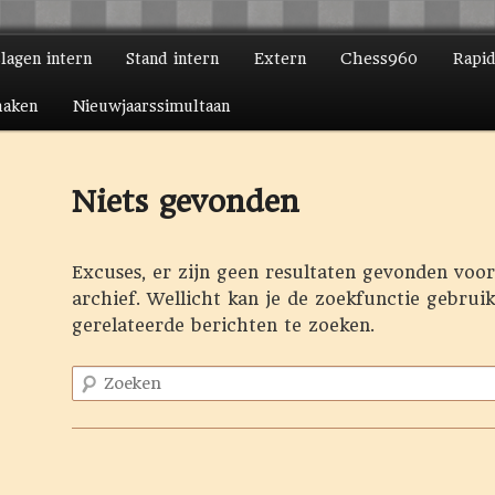
slagen intern
Stand intern
Extern
Chess960
Rapi
ire inhoud
daire inhoud
haken
Nieuwjaarssimultaan
Niets gevonden
Excuses, er zijn geen resultaten gevonden voo
archief. Wellicht kan je de zoekfunctie gebrui
gerelateerde berichten te zoeken.
Zoeken