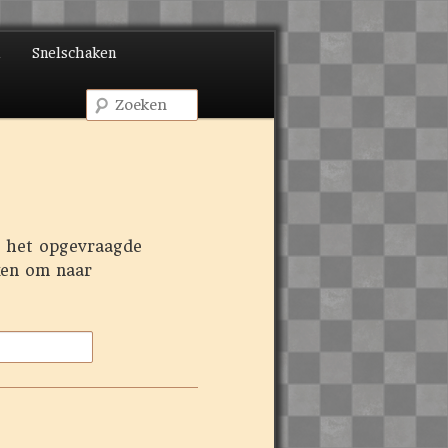
d
Snelschaken
Zoeken
r het opgevraagde
ken om naar