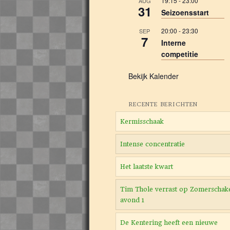
19:15
-
23:00
AUG
31
Seizoensstart
20:00
-
23:30
SEP
7
Interne
competitie
Bekijk Kalender
RECENTE BERICHTEN
Kermisschaak
Intense concentratie
Het laatste kwart
Tim Thole verrast op Zomerschak
avond 1
De Kentering heeft een nieuwe