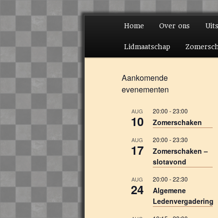
Hoofdmenu
Home
Over ons
Uit
Spring naar de prima
Spring naar de secun
Lidmaatschap
Zomersc
Aankomende
evenementen
20:00
-
23:00
AUG
10
Zomerschaken
20:00
-
23:30
AUG
17
Zomerschaken –
slotavond
20:00
-
22:30
AUG
24
Algemene
Ledenvergadering