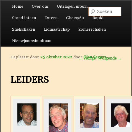
Hoofdmenu
Home
Over ons
Uitslagen intern
Spring naar de primaire inhoud
Spring naar de secundaire inhoud
Zoek
Stand intern
Extern
Chess960
Rapid
Snelschaken
Lidmaatschap
Zomerschaken
Nieuwjaarssimultaan
Geplaatst door
25 oktober 2022
door
Tjeu Segers
Berichtnavigatie
←
Vorige
Volgende
→
LEIDERS