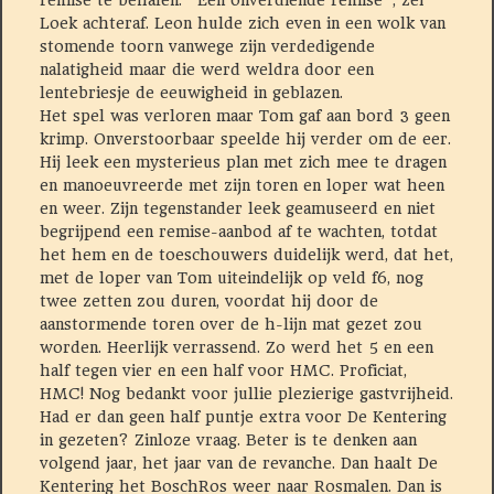
remise te behalen. “Een onverdiende remise”, zei
Loek achteraf. Leon hulde zich even in een wolk van
stomende toorn vanwege zijn verdedigende
nalatigheid maar die werd weldra door een
lentebriesje de eeuwigheid in geblazen.
Het spel was verloren maar Tom gaf aan bord 3 geen
krimp. Onverstoorbaar speelde hij verder om de eer.
Hij leek een mysterieus plan met zich mee te dragen
en manoeuvreerde met zijn toren en loper wat heen
en weer. Zijn tegenstander leek geamuseerd en niet
begrijpend een remise-aanbod af te wachten, totdat
het hem en de toeschouwers duidelijk werd, dat het,
met de loper van Tom uiteindelijk op veld f6, nog
twee zetten zou duren, voordat hij door de
aanstormende toren over de h-lijn mat gezet zou
worden. Heerlijk verrassend. Zo werd het 5 en een
half tegen vier en een half voor HMC. Proficiat,
HMC! Nog bedankt voor jullie plezierige gastvrijheid.
Had er dan geen half puntje extra voor De Kentering
in gezeten? Zinloze vraag. Beter is te denken aan
volgend jaar, het jaar van de revanche. Dan haalt De
Kentering het BoschRos weer naar Rosmalen. Dan is