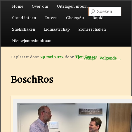
Hoofdmenu
Home
Over ons
Uitslagen intern
Spring naar de primaire inhoud
Spring naar de secundaire inhoud
Zoek
Stand intern
Extern
Chess960
Rapid
Snelschaken
Lidmaatschap
Zomerschaken
Nieuwjaarssimultaan
Geplaatst door
29 mei 2022
door
Tjeu Segers
Berichtnavigatie
←
Vorige
Volgende
→
BoschRos