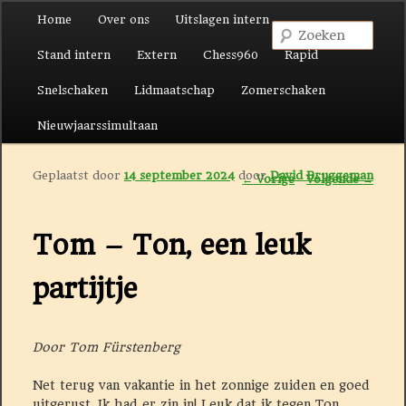
Hoofdmenu
Home
Over ons
Uitslagen intern
Spring naar de primaire inhoud
Spring naar de secundaire inhoud
Zoek
Stand intern
Extern
Chess960
Rapid
Snelschaken
Lidmaatschap
Zomerschaken
Nieuwjaarssimultaan
Geplaatst door
14 september 2024
door
David Bruggeman
Berichtnavigatie
←
Vorige
Volgende
→
Tom – Ton, een leuk
partijtje
Door Tom Fürstenberg
Net terug van vakantie in het zonnige zuiden en goed
uitgerust. Ik had er zin in! Leuk dat ik tegen Ton