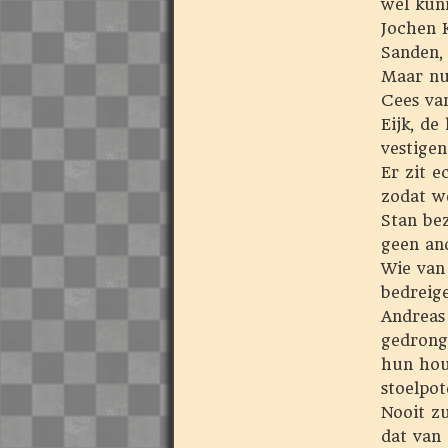
wel kunn
Jochen 
Sanden, 
Maar nu
Cees va
Eijk, d
vestigen
Er zit 
zodat we
Stan bez
geen and
Wie van
bedreig
Andreas
gedrong
hun hou
stoelpot
Nooit zu
dat van 