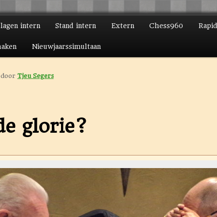
slagen intern
Stand intern
Extern
Chess960
Rapi
ire inhoud
daire inhoud
haken
Nieuwjaarssimultaan
door
Tjeu Segers
e glorie?