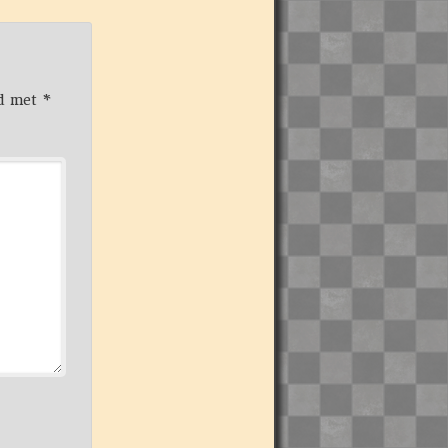
rd met
*