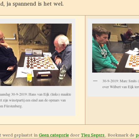
, ja spannend is het wel.
30-9-2019: Marc Smits (l
over Wilbert van Eijk ter
andag 30-9-2019: Hans van Eijk (links) maakte
t zijn winstpartij een eind aan de opmars van
m Fürstenberg.
t werd geplaatst in
Geen categorie
door
Tjeu Segers
. Bookmark de
p