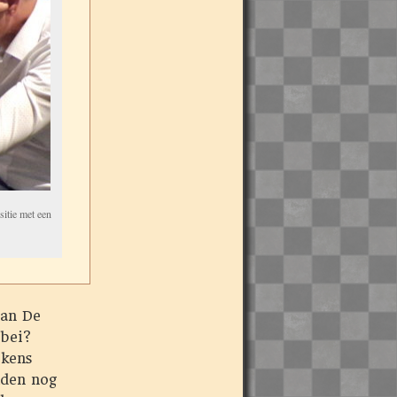
sitie met een
van De
ebei?
ekens
lden nog