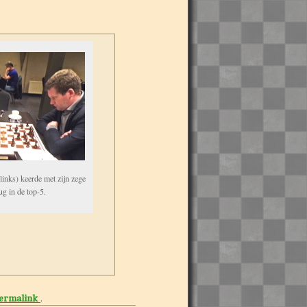
inks) keerde met zijn zege
ug in de top-5.
ermalink
.