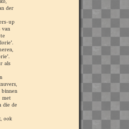
ko,
an der
ers-up
s van
te
orie’.
heren,
rie’.
r als
n
nuvers,
l binnen
t met
 die de
k, ook