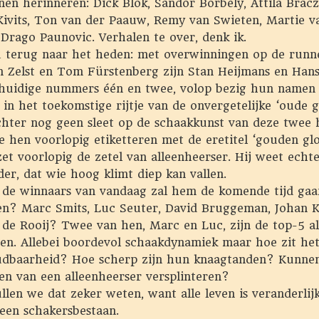
en herinneren: Dick Blok, Sandor Borbely, Attila Bracz
Kivits, Ton van der Paauw, Remy van Swieten, Martie v
Drago Paunovic. Verhalen te over, denk ik.
 terug naar het heden: met overwinningen op de runn
n Zelst en Tom Fürstenberg zijn Stan Heijmans en Han
e huidige nummers één en twee, volop bezig hun namen 
 in het toekomstige rijtje van de onvergetelijke ‘oude gl
echter nog geen sleet op de schaakkunst van deze twee 
 hen voorlopig etiketteren met de eretitel ‘gouden glo
et voorlopig de zetel van alleenheerser. Hij weet echte
er, dat wie hoog klimt diep kan vallen.
 de winnaars van vandaag zal hem de komende tijd gaa
en? Marc Smits, Luc Seuter, David Bruggeman, Johan K
 de Rooij? Twee van hen, Marc en Luc, zijn de top-5 a
en. Allebei boordevol schaakdynamiek maar hoe zit he
dbaarheid? Hoe scherp zijn hun knaagtanden? Kunnen
en van een alleenheerser versplinteren?
llen we dat zeker weten, want alle leven is veranderlij
een schakersbestaan.