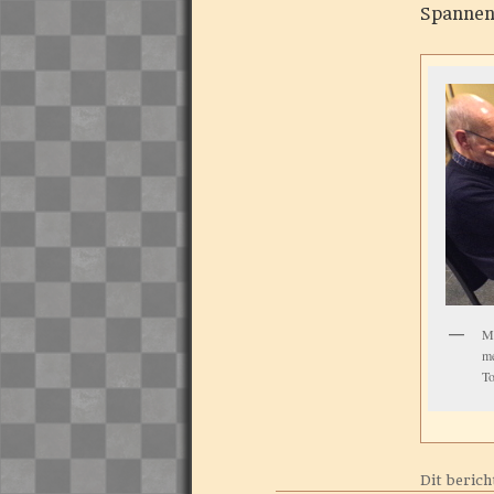
Spannend
Ma
me
To
Dit berich