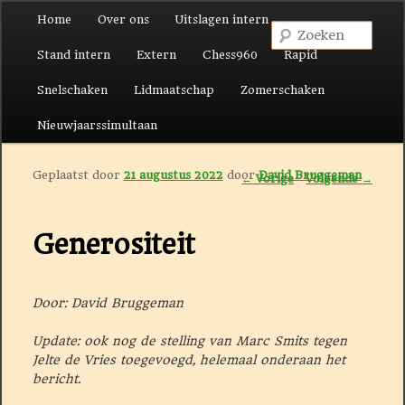
Hoofdmenu
Home
Over ons
Uitslagen intern
Spring naar de primaire inhoud
Spring naar de secundaire inhoud
Zoek
Stand intern
Extern
Chess960
Rapid
Snelschaken
Lidmaatschap
Zomerschaken
Nieuwjaarssimultaan
Geplaatst door
21 augustus 2022
door
David Bruggeman
Berichtnavigatie
←
Vorige
Volgende
→
Generositeit
Door: David Bruggeman
Update: ook nog de stelling van Marc Smits tegen
Jelte de Vries toegevoegd, helemaal onderaan het
bericht.