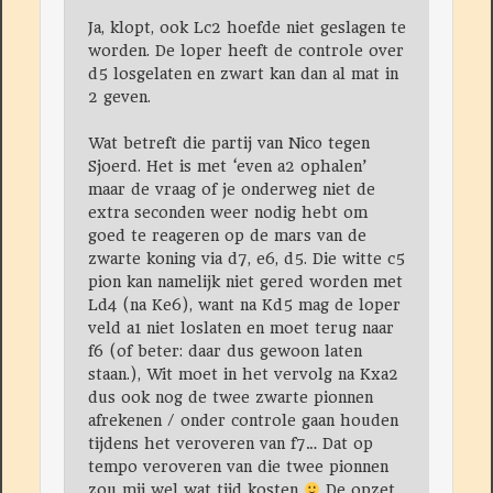
Ja, klopt, ook Lc2 hoefde niet geslagen te
worden. De loper heeft de controle over
d5 losgelaten en zwart kan dan al mat in
2 geven.
Wat betreft die partij van Nico tegen
Sjoerd. Het is met ‘even a2 ophalen’
maar de vraag of je onderweg niet de
extra seconden weer nodig hebt om
goed te reageren op de mars van de
zwarte koning via d7, e6, d5. Die witte c5
pion kan namelijk niet gered worden met
Ld4 (na Ke6), want na Kd5 mag de loper
veld a1 niet loslaten en moet terug naar
f6 (of beter: daar dus gewoon laten
staan.), Wit moet in het vervolg na Kxa2
dus ook nog de twee zwarte pionnen
afrekenen / onder controle gaan houden
tijdens het veroveren van f7… Dat op
tempo veroveren van die twee pionnen
zou mij wel wat tijd kosten
De opzet