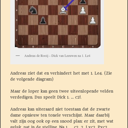
Andreas de Rooij – Dick van Leeuwen na 1. Le4
Andreas ziet dat en verhindert het met 1. Le4. (Zie
de volgende diagram)
Maar de loper kan geen twee uiteenlopende velden
verdedigen. Dus speelt Dick 1. … c2!.
Andreas kan uiteraard niet toestaan dat de zwarte
dame opnieuw ten tonele verschijnt. Maar daarbij
valt zijn oog ook op een snood plan: er zit, met wat
geluk, pat in de stelling. Na 1. … c2, 2. Lxc2, Pxc2