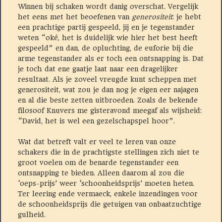
Winnen bij schaken wordt danig overschat. Vergelijk
het eens met het beoefenen van
generositeit
: je hebt
een prachtige partij gespeeld, jij en je tegenstander
weten “oké, het is duidelijk wie hier het best heeft
gespeeld” en dan, de opluchting, de euforie bij die
arme tegenstander als er toch een ontsnapping is. Dat
je toch dat ene gaatje laat naar een dragelijker
resultaat. Als je zoveel vreugde kunt scheppen met
generositeit, wat zou je dan nog je eigen eer najagen
en al die beste zetten uitbroeden. Zoals de bekende
filosoof Knuvers me gisteravond meegaf als wijsheid:
“David, het is wel een gezelschapspel hoor”.
Wat dat betreft valt er veel te leren van onze
schakers die in de prachtigste stellingen zich niet te
groot voelen om de benarde tegenstander een
ontsnapping te bieden. Alleen daarom al zou die
‘oeps-prijs’ weer ‘schoonheidsprijs’ moeten heten.
Ter leering ende vermaeck, enkele inzendingen voor
de schoonheidsprijs die getuigen van onbaatzuchtige
gulheid.