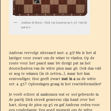
Andreas de Rooij – Dick van Leeuwen na 4. g5: vind de
mat in 4
Andreas vervolgt uiteraard met: 4. g5! Nu is het al
lastiger voor zwart om de winst te vinden. Op de
route voor het paard naar b6 dreigt pat na het
doorschuiven van de witte pion naar g6. Ook dan valt
er nog te winnen (in 16 zetten…), maar het kan
eenvoudiger. Hoe geeft zwart
mat in 4
na de witte
zet: 4. g5? Oplossingen graag in het reactieformulier!
Je voelt echter al aankomen wat er
wel
gebeurde in
de partij: Dick streek genereus zijn hand over het
hart, sloeg de pion op g5 en gaf Andreas reden voor
een rondedansje. Een goed moment om de wijze