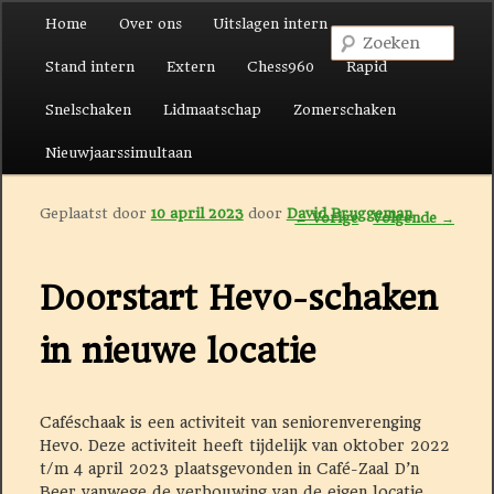
Hoofdmenu
Home
Over ons
Uitslagen intern
Spring naar de primaire inhoud
Spring naar de secundaire inhoud
Zoek
Stand intern
Extern
Chess960
Rapid
Snelschaken
Lidmaatschap
Zomerschaken
Nieuwjaarssimultaan
Geplaatst door
10 april 2023
door
David Bruggeman
Berichtnavigatie
←
Vorige
Volgende
→
Doorstart Hevo-schaken
in nieuwe locatie
Caféschaak is een activiteit van seniorenverenging
Hevo. Deze activiteit heeft tijdelijk van oktober 2022
t/m 4 april 2023 plaatsgevonden in Café-Zaal D’n
Beer vanwege de verbouwing van de eigen locatie