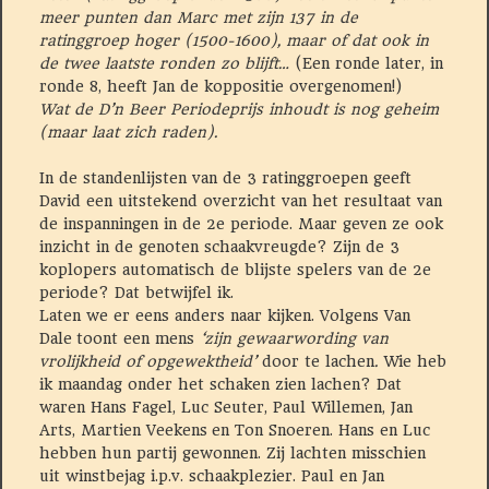
meer punten dan Marc met zijn 137 in de
ratinggroep hoger (1500-1600), maar of dat ook in
de twee laatste ronden zo blijft…
(Een ronde later, in
ronde 8, heeft Jan de koppositie overgenomen!)
Wat de D’n Beer Periodeprijs inhoudt is nog geheim
(maar laat zich raden).
In de standenlijsten van de 3 ratinggroepen geeft
David een uitstekend overzicht van het resultaat van
de inspanningen in de 2e periode. Maar geven ze ook
inzicht in de genoten schaakvreugde? Zijn de 3
koplopers automatisch de blijste spelers van de 2e
periode? Dat betwijfel ik.
Laten we er eens anders naar kijken. Volgens Van
Dale toont een mens
‘zijn gewaarwording van
vrolijkheid of opgewektheid’
door te lachen
.
Wie heb
ik maandag onder het schaken zien lachen? Dat
waren Hans Fagel, Luc Seuter, Paul Willemen, Jan
Arts, Martien Veekens en Ton Snoeren. Hans en Luc
hebben hun partij gewonnen. Zij lachten misschien
uit winstbejag i.p.v. schaakplezier. Paul en Jan