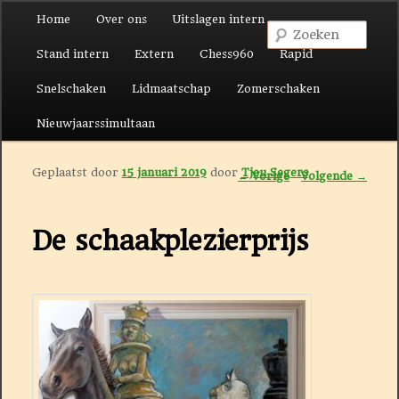
Hoofdmenu
Home
Over ons
Uitslagen intern
Spring naar de primaire inhoud
Spring naar de secundaire inhoud
Zoek
Stand intern
Extern
Chess960
Rapid
Snelschaken
Lidmaatschap
Zomerschaken
Nieuwjaarssimultaan
Geplaatst door
15 januari 2019
door
Tjeu Segers
Berichtnavigatie
←
Vorige
Volgende
→
De schaakplezierprijs