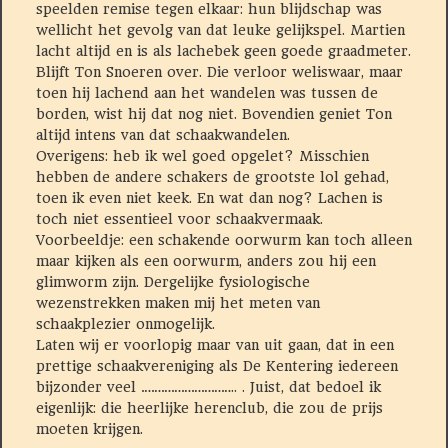
speelden remise tegen elkaar: hun blijdschap was
wellicht het gevolg van dat leuke gelijkspel. Martien
lacht altijd en is als lachebek geen goede graadmeter.
Blijft Ton Snoeren over. Die verloor weliswaar, maar
toen hij lachend aan het wandelen was tussen de
borden, wist hij dat nog niet. Bovendien geniet Ton
altijd intens van dat schaakwandelen.
Overigens: heb ik wel goed opgelet? Misschien
hebben de andere schakers de grootste lol gehad,
toen ik even niet keek. En wat dan nog? Lachen is
toch niet essentieel voor schaakvermaak.
Voorbeeldje: een schakende oorwurm kan toch alleen
maar kijken als een oorwurm, anders zou hij een
glimworm zijn. Dergelijke fysiologische
wezenstrekken maken mij het meten van
schaakplezier onmogelijk.
Laten wij er voorlopig maar van uit gaan, dat in een
prettige schaakvereniging als De Kentering iedereen
bijzonder veel ……………………….. . Juist, dat bedoel ik
eigenlijk: die heerlijke herenclub, die zou de prijs
moeten krijgen.