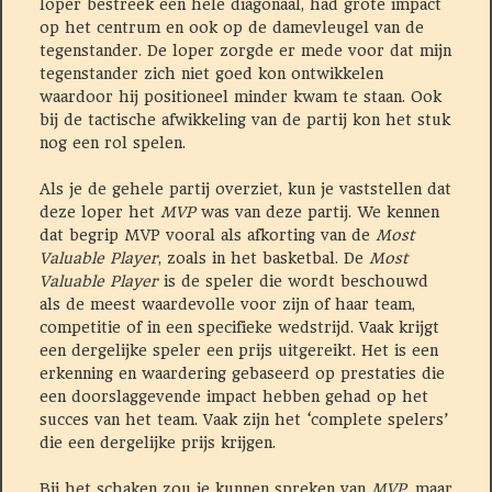
loper bestreek een hele diagonaal, had grote impact
op het centrum en ook op de damevleugel van de
tegenstander. De loper zorgde er mede voor dat mijn
tegenstander zich niet goed kon ontwikkelen
waardoor hij positioneel minder kwam te staan. Ook
bij de tactische afwikkeling van de partij kon het stuk
nog een rol spelen.
Als je de gehele partij overziet, kun je vaststellen dat
deze loper het
MVP
was van deze partij. We kennen
dat begrip MVP vooral als afkorting van de
Most
Valuable Player
, zoals in het basketbal. De
Most
Valuable Player
is de speler die wordt beschouwd
als de meest waardevolle voor zijn of haar team,
competitie of in een specifieke wedstrijd. Vaak krijgt
een dergelijke speler een prijs uitgereikt. Het is een
erkenning en waardering gebaseerd op prestaties die
een doorslaggevende impact hebben gehad op het
succes van het team. Vaak zijn het ‘complete spelers’
die een dergelijke prijs krijgen.
Bij het schaken zou je kunnen spreken van
MVP
, maar