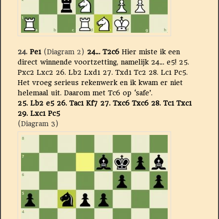
24.
Pe1
(Diagram 2)
24… T2c6
Hier miste ik een
direct winnende voortzetting, namelijk 24… e5! 25.
Pxc2 Lxc2 26. Lb2 Lxd1 27. Txd1 Tc2 28. Lc1 Pc5.
Het vroeg serieus rekenwerk en ik kwam er niet
helemaal uit. Daarom met Tc6 op ‘safe’.
25. Lb2 e5 26.
Tac1 Kf7 27. Txc6 Txc6 28. Tc1 Txc1
29. Lxc1 Pc5
(Diagram 3)