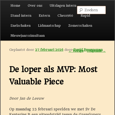
Hoofdmenu
Home
Over ons
Uitslagen intern
Spring naar de primaire inhoud
Spring naar de secundaire inhoud
Zoek
Stand intern
Extern
Chess960
Rapid
Snelschaken
Lidmaatschap
Zomerschaken
Nieuwjaarssimultaan
Geplaatst door
27 februari 2026
door
David Bruggeman
Berichtnavigatie
←
Vorige
Volgende
→
De loper als MVP: Most
Valuable Piece
Door Jan de Leeuw
Op maandag 23 februari speelden we met Sv De
Kentering B een uitwedstrijd tegen de Grenslopers