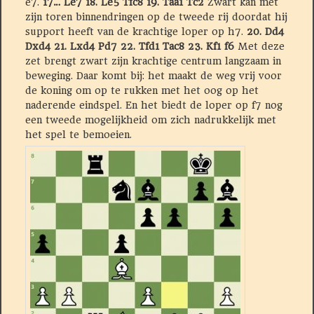
e7.
17… Le7 18. Le5 Tfc8 19. Taa1 Tc2
Zwart kan met
zijn toren binnendringen op de tweede rij doordat hij
support heeft van de krachtige loper op h7.
20.
Dd4
Dxd4 21. Lxd4 Pd7 22. Tfd1 Tac8 23. Kf1 f6
Met deze
zet brengt zwart zijn krachtige centrum langzaam in
beweging. Daar komt bij: het maakt de weg vrij voor
de koning om op te rukken met het oog op het
naderende eindspel. En het biedt de loper op f7 nog
een tweede mogelijkheid om zich nadrukkelijk met
het spel te bemoeien.