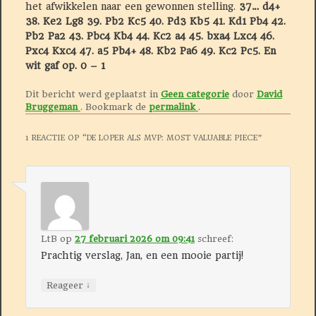
het afwikkelen naar een gewonnen stelling.
37… d4+
38.
Ke2 Lg8 39. Pb2 Kc5 40. Pd3 Kb5 41.
Kd1 Pb4 42.
Pb2 Pa2 43. Pbc4 Kb4 44. Kc2 a4 45. bxa4 Lxc4 46.
Pxc4 Kxc4 47. a5 Pb4+ 48. Kb2 Pa6 49. Kc2 Pc5. En
wit gaf op. 0 – 1
Dit bericht werd geplaatst in
Geen categorie
door
David
Bruggeman
. Bookmark de
permalink
.
1 REACTIE OP “
DE LOPER ALS MVP: MOST VALUABLE PIECE
”
LtB
op
27 februari 2026 om 09:41
schreef:
Prachtig verslag, Jan, en een mooie partij!
↓
Reageer