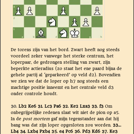
De torens zijn van het bord. Zwart heeft nog steeds
voordeel zeker vanwege het sterke centrum, het
loperpaar, de gedrongen stelling van zwart, zijn
beperkte actieradius (zo staat het ene paard bijna de
gehele partij al ‘geparkeerd’ op veld d2). Bovendien
we zien we dat de loper op h7 nog steeds een
machtige positie inneemt en het centrale veld d3
onder controle houdt.
30.
Lb2 Ke6 31.
Lc3 Pa6 32. Ke2 Lxa3 33. f3
Om
onbegrijpelijke redenen slaat wit niet de pion op a5.
In de
post mortem
gaf mijn tegenstander aan dat hij
bang was dat zijn loper opgesloten zou worden.
33…
Lb4 34.
Lxb4 Pxb4 35. e4 Pc6 36. Pd3 Kd6 37. Ke3