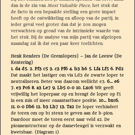
dan in de zin van
Most Valuable Piece
, het stuk dat
de facto in een bepaalde stelling een grote impact
heeft op de ontwikkeling en afloop van de partij, in
ieder geval veel groter dan dat je zou mogen
verwachten op grond van de intrinsieke waarde van
het stuk. Bij de analyse van mijn partij van afgelopen
maandag zal ik dat een paar keer toelichten.
Henk Renders (De Grenslopers) – Jan de Leeuw (De
Kentering)
1. d4 d5. 2. Pf3 c5 3. c3 Pf6 4. h3 h6 5. Lf4 Lf5 6. Pd2
Dat maakt het lastiger om via Ld3 de zwarte loper te
neutraliseren. Beter was daarom wellicht e3.
6…
e6
7. e3 Pc6 8. a3 Le7 9.
Lb5 0-0 10. Lxc6
Wit geeft
vrijwillig het loperpaar op en brengt de loper op f5
in een min of meer onaantastbare positie.
10… bxc6.
11. 0-0 Db6 12. b3 Lh7 13. Ta2
De loper verhindert
de toren om op b1 steun te geven aan de b-pion.
Daardoor moet de toren eerst naar veld a2. De
pionnenstructuur op de damevleugel is verzwakt en
kwetsbaar. (Diagram 1)