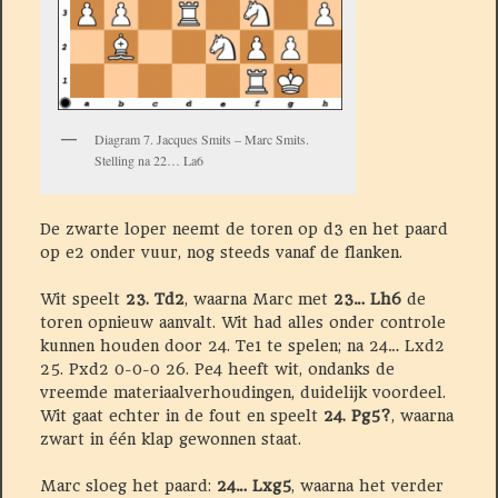
Diagram 7. Jacques Smits – Marc Smits.
Stelling na 22… La6
De zwarte loper neemt de toren op d3 en het paard
op e2 onder vuur, nog steeds vanaf de flanken.
Wit speelt
23. Td2
, waarna Marc met
23… Lh6
de
toren opnieuw aanvalt. Wit had alles onder controle
kunnen houden door 24. Te1 te spelen; na 24… Lxd2
25. Pxd2 0-0-0 26. Pe4 heeft wit, ondanks de
vreemde materiaalverhoudingen, duidelijk voordeel.
Wit gaat echter in de fout en speelt
24. Pg5?
, waarna
zwart in één klap gewonnen staat.
Marc sloeg het paard:
24… Lxg5
, waarna het verder