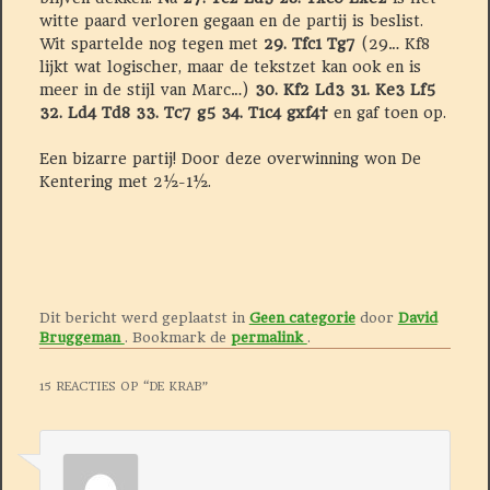
witte paard verloren gegaan en de partij is beslist.
Wit spartelde nog tegen met
29. Tfc1 Tg7
(29… Kf8
lijkt wat logischer, maar de tekstzet kan ook en is
meer in de stijl van Marc…)
30. Kf2 Ld3 31. Ke3 Lf5
32. Ld4 Td8 33. Tc7 g5 34. T1c4 gxf4†
en gaf toen op.
Een bizarre partij! Door deze overwinning won De
Kentering met 2½-1½.
Dit bericht werd geplaatst in
Geen categorie
door
David
Bruggeman
. Bookmark de
permalink
.
15 REACTIES OP “
DE KRAB
”