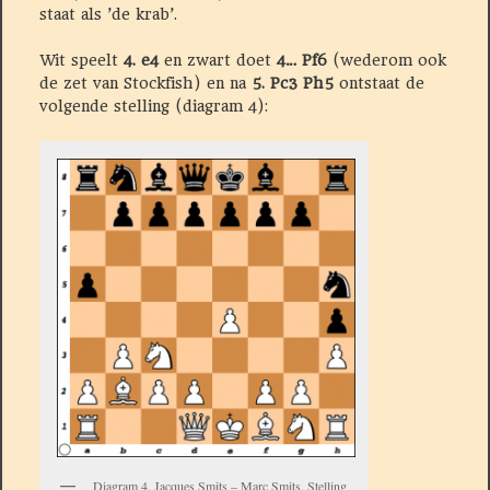
staat als ’de krab’.
Wit speelt
4. e4
en zwart doet
4… Pf6
(wederom ook
de zet van Stockfish) en na
5. Pc3 Ph5
ontstaat de
volgende stelling (diagram 4):
Diagram 4. Jacques Smits – Marc Smits. Stelling