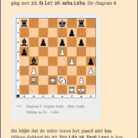
ging met
25. f4 Le7 26. axb4 Lxb4
. Zie diagram 8.
Diagram 8. Jacques Smits – Marc Smits.
Stelling na 26… Lxb4
Nu blijkt dat de witte toren het paard niet kan
blijven dekken! Na
27. Tc2 Ld3 28. Txc6 Lxe2
is het