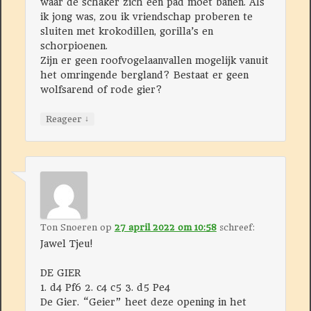
waar de schaker zich een pad moet banen. Als
ik jong was, zou ik vriendschap proberen te
sluiten met krokodillen, gorilla’s en
schorpioenen.
Zijn er geen roofvogelaanvallen mogelijk vanuit
het omringende bergland? Bestaat er geen
wolfsarend of rode gier?
↓
Reageer
Ton Snoeren
op
27 april 2022 om 10:58
schreef:
Jawel Tjeu!
DE GIER
1. d4 Pf6 2. c4 c5 3. d5 Pe4
De Gier. “Geier” heet deze opening in het