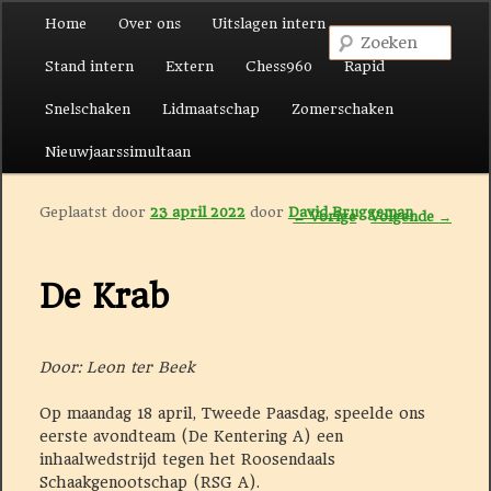
Hoofdmenu
Home
Over ons
Uitslagen intern
Spring naar de primaire inhoud
Spring naar de secundaire inhoud
Zoek
Stand intern
Extern
Chess960
Rapid
Snelschaken
Lidmaatschap
Zomerschaken
Nieuwjaarssimultaan
Geplaatst door
23 april 2022
door
David Bruggeman
Berichtnavigatie
←
Vorige
Volgende
→
De Krab
Door: Leon ter Beek
Op maandag 18 april, Tweede Paasdag, speelde ons
eerste avondteam (De Kentering A) een
inhaalwedstrijd tegen het Roosendaals
Schaakgenootschap (RSG A).