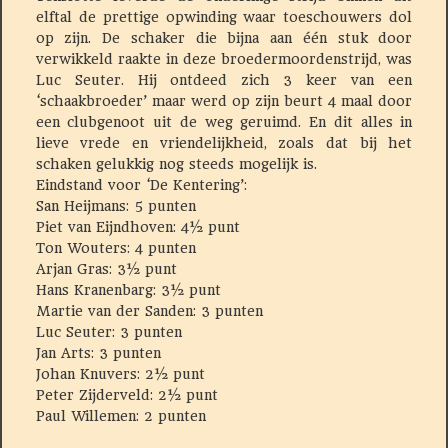
elftal de prettige opwinding waar toeschouwers dol
op zijn. De schaker die bijna aan één stuk door
verwikkeld raakte in deze broedermoordenstrijd, was
Luc Seuter. Hij ontdeed zich 3 keer van een
‘schaakbroeder’ maar werd op zijn beurt 4 maal door
een clubgenoot uit de weg geruimd. En dit alles in
lieve vrede en vriendelijkheid, zoals dat bij het
schaken gelukkig nog steeds mogelijk is.
Eindstand voor ‘De Kentering’:
San Heijmans: 5 punten
Piet van Eijndhoven: 4½ punt
Ton Wouters: 4 punten
Arjan Gras: 3½ punt
Hans Kranenbarg: 3½ punt
Martie van der Sanden: 3 punten
Luc Seuter: 3 punten
Jan Arts: 3 punten
Johan Knuvers: 2½ punt
Peter Zijderveld: 2½ punt
Paul Willemen: 2 punten