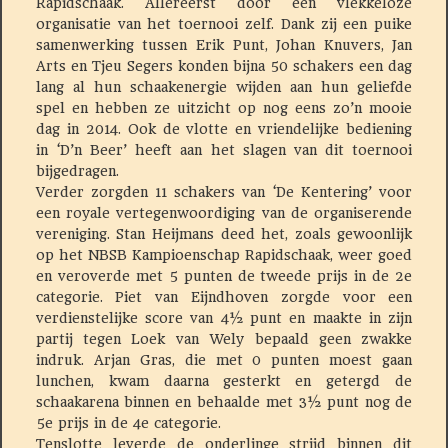
Rapidschaak. Allereerst door een vlekkeloze
organisatie van het toernooi zelf. Dank zij een puike
samenwerking tussen Erik Punt, Johan Knuvers, Jan
Arts en Tjeu Segers konden bijna 50 schakers een dag
lang al hun schaakenergie wijden aan hun geliefde
spel en hebben ze uitzicht op nog eens zo’n mooie
dag in 2014. Ook de vlotte en vriendelijke bediening
in ‘D’n Beer’ heeft aan het slagen van dit toernooi
bijgedragen.
Verder zorgden 11 schakers van ‘De Kentering’ voor
een royale vertegenwoordiging van de organiserende
vereniging. Stan Heijmans deed het, zoals gewoonlijk
op het NBSB Kampioenschap Rapidschaak, weer goed
en veroverde met 5 punten de tweede prijs in de 2e
categorie. Piet van Eijndhoven zorgde voor een
verdienstelijke score van 4½ punt en maakte in zijn
partij tegen Loek van Wely bepaald geen zwakke
indruk. Arjan Gras, die met 0 punten moest gaan
lunchen, kwam daarna gesterkt en getergd de
schaakarena binnen en behaalde met 3½ punt nog de
5e prijs in de 4e categorie.
Tenslotte leverde de onderlinge strijd binnen dit