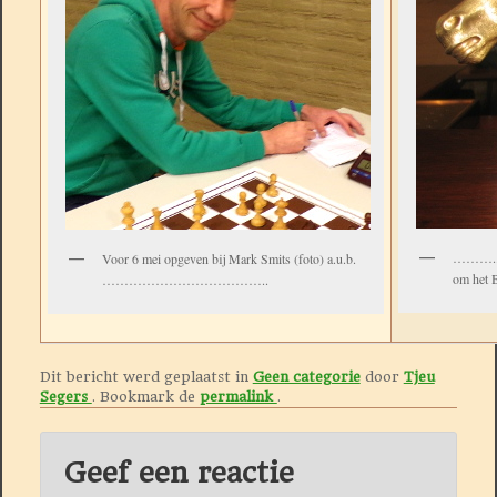
………..al
Voor 6 mei opgeven bij Mark Smits (foto) a.u.b.
om het 
………………………………..
Dit bericht werd geplaatst in
Geen categorie
door
Tjeu
Segers
. Bookmark de
permalink
.
Geef een reactie