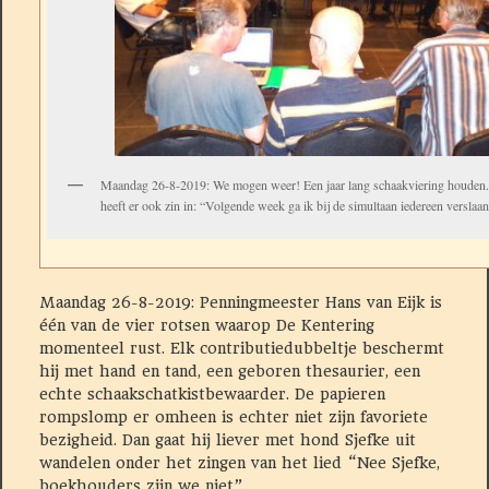
Maandag 26-8-2019: We mogen weer! Een jaar lang schaakviering houden
heeft er ook zin in: “Volgende week ga ik bij de simultaan iedereen verslaa
Maandag 26-8-2019: Penningmeester Hans van Eijk is
één van de vier
rotsen waarop De Kentering
momenteel rust. Elk contributiedubbeltje beschermt
hij met hand en tand, een geboren thesaurier, een
echte schaakschatkistbewaarder. De papieren
rompslomp er omheen is echter niet zijn favoriete
bezigheid. Dan gaat hij liever met hond Sjefke uit
wandelen onder het zingen van het lied “Nee Sjefke,
boekhouders zijn we niet”.