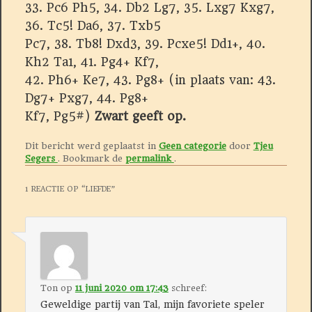
33. Pc6 Ph5, 34. Db2 Lg7, 35. Lxg7 Kxg7,
36. Tc5! Da6, 37. Txb5
Pc7, 38. Tb8! Dxd3, 39. Pcxe5! Dd1+, 40.
Kh2 Ta1, 41. Pg4+ Kf7,
42. Ph6+ Ke7, 43. Pg8+ (in plaats van: 43.
Dg7+ Pxg7, 44. Pg8+
Kf7, Pg5#)
Zwart geeft op.
Dit bericht werd geplaatst in
Geen categorie
door
Tjeu
Segers
. Bookmark de
permalink
.
1 REACTIE OP “
LIEFDE
”
Ton
op
11 juni 2020 om 17:43
schreef:
Geweldige partij van Tal, mijn favoriete speler