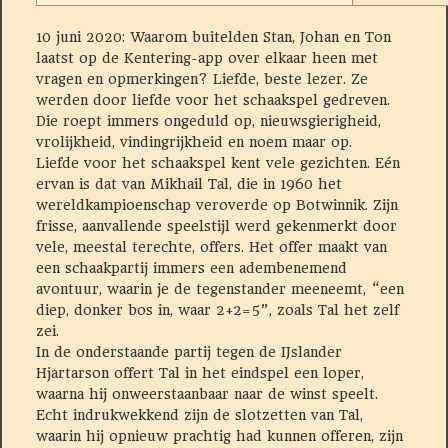
10 juni 2020: Waarom buitelden Stan, Johan en Ton
laatst op de
Kentering-app over elkaar heen met
vragen en opmerkingen? Liefde, beste lezer. Ze
werden door liefde voor het schaakspel gedreven.
Die roept immers ongeduld op, nieuwsgierigheid,
vrolijkheid, vindingrijkheid en noem maar op.
Liefde voor het schaakspel kent vele gezichten. Eén
ervan is dat van Mikhail Tal, die in 1960 het
wereldkampioenschap veroverde op Botwinnik. Zijn
frisse, aanvallende speelstijl werd gekenmerkt door
vele, meestal terechte, offers. Het offer maakt van
een schaakpartij immers een adembenemend
avontuur, waarin je de tegenstander meeneemt, “een
diep, donker bos in, waar 2+2=5”, zoals Tal het zelf
zei.
In de onderstaande partij tegen de IJslander
Hjartarson offert Tal in het eindspel een loper,
waarna hij onweerstaanbaar naar de winst speelt.
Echt indrukwekkend zijn de slotzetten van Tal,
waarin hij opnieuw prachtig had kunnen offeren, zijn