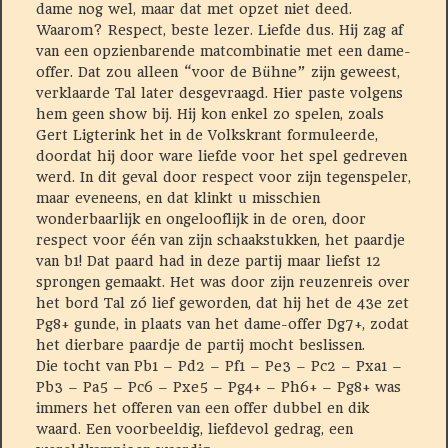
dame nog wel, maar dat met opzet niet deed.
Waarom? Respect, beste lezer. Liefde dus. Hij zag af
van een opzienbarende matcombinatie met een dame-
offer. Dat zou alleen “voor de Bühne” zijn geweest,
verklaarde Tal later desgevraagd. Hier paste volgens
hem geen show bij. Hij kon enkel zo spelen, zoals
Gert Ligterink het in de Volkskrant formuleerde,
doordat hij door ware liefde voor het spel gedreven
werd. In dit geval door respect voor zijn tegenspeler,
maar eveneens, en dat klinkt u misschien
wonderbaarlijk en ongelooflijk in de oren, door
respect voor één van zijn schaakstukken, het paardje
van b1! Dat paard had in deze partij maar liefst 12
sprongen gemaakt. Het was door zijn reuzenreis over
het bord Tal zó lief geworden, dat hij het de 43e zet
Pg8+ gunde, in plaats van het dame-offer Dg7+, zodat
het dierbare paardje de partij mocht beslissen.
Die tocht van Pb1 – Pd2 – Pf1 – Pe3 – Pc2 – Pxa1 –
Pb3 – Pa5 – Pc6 – Pxe5 – Pg4+ – Ph6+ – Pg8+ was
immers het offeren van een offer dubbel en dik
waard. Een voorbeeldig, liefdevol gedrag, een