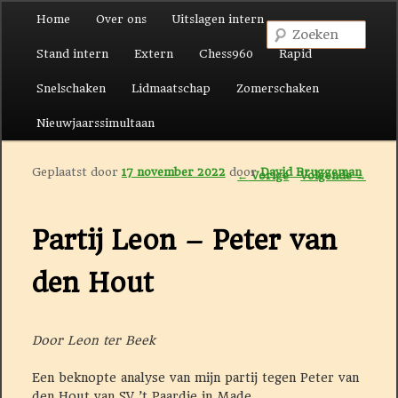
Hoofdmenu
Home
Over ons
Uitslagen intern
Spring naar de primaire inhoud
Spring naar de secundaire inhoud
Zoek
Stand intern
Extern
Chess960
Rapid
Snelschaken
Lidmaatschap
Zomerschaken
Nieuwjaarssimultaan
Geplaatst door
17 november 2022
door
David Bruggeman
Berichtnavigatie
←
Vorige
Volgende
→
Partij Leon – Peter van
den Hout
Door Leon ter Beek
Een beknopte analyse van mijn partij tegen Peter van
den Hout van SV ’t Paardje in Made