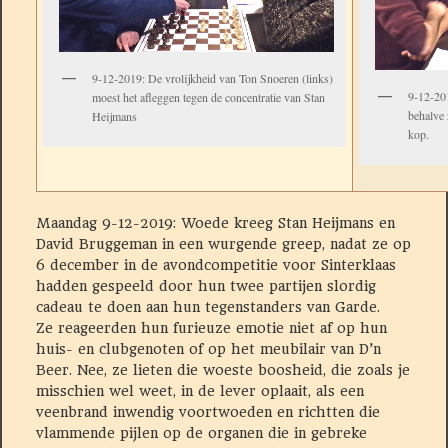
9-12-2019: De vrolijkheid van Ton Snoeren (links)
9-12-201
moest het afleggen tegen de concentratie van Stan
behalve 
Heijmans
kop.
Maandag 9-12-2019: Woede kreeg Stan Heijmans en
David
Bruggeman in een wurgende greep, nadat ze op
6 december in de avondcompetitie voor Sinterklaas
hadden gespeeld door hun twee partijen slordig
cadeau te doen aan hun tegenstanders van Garde.
Ze reageerden hun furieuze emotie niet af op hun
huis- en clubgenoten of op het meubilair van D’n
Beer. Nee, ze lieten die woeste boosheid, die zoals je
misschien wel weet, in de lever oplaait, als een
veenbrand inwendig voortwoeden en richtten die
vlammende pijlen op de organen die in gebreke