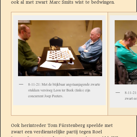
ook al met zwart Marc Smits wist te bedwingen.
8-11-21: Met de blijkbaar angstaanjagende zwarte
stukken versloeg Leon ter Beek (links) zijn
8-11-21:
concurrent Joep Peeters.
zwart ee
Ook herintreder Tom Fürstenberg speelde met
zwart een verdienstelijke partij tegen Roel