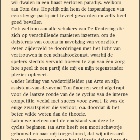
wil dwalen in een haast verloren paradijs. Welkom
aan Tom dus. Hopelijk zijn hem de inspanningen van
een stevige partij niet teveel geworden en zelfs heel
goed bevallen.
Ook welkom aan alle schakers van De Kentering die
zich op verschillende manieren inzetten, om de
duisternis van corona in navolging van voorzitter
Peter Zijderveld te doordringen met het licht van
vertrouwen in een schaaktoekomst, waarbij de
spelers slechts vervuld hoeven te zijn van één zorg:
hoe speel ik een partij die mij en mijn tegenstander
plezier oplevert.
Onder leiding van wedstrijdleider Jan Arts en zijn
assistent-van-de-avond Ton Snoeren werd afgetrapt
voor de laatste ronde van de 1e cyclus van de interne
competitie, veelal met succes voor zwart. Ik was de
enige zwartspeler die verloor, o.a. doordat ik het
beter wilde weten dan de theorie.
Laten we meteen met de eindstand van deze 1e
cyclus beginnen. Jan Arts heeft een mooi schavotje
gebouwd en naar mij toegestuurd, dat wij uiteraard