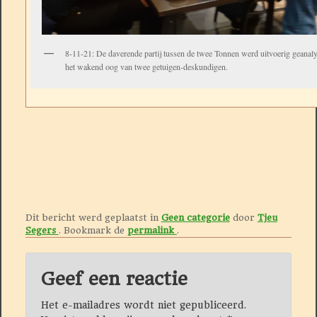
8-11-21: De daverende partij tussen de twee Tonnen werd uitvoerig geanal
het wakend oog van twee getuigen-deskundigen.
Dit bericht werd geplaatst in
Geen categorie
door
Tjeu
Segers
. Bookmark de
permalink
.
Geef een reactie
Het e-mailadres wordt niet gepubliceerd.