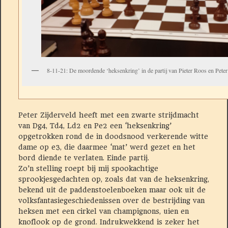
8-11-21: De moordende ‘heksenkring’ in de partij van Pieter Roos en Peter 
Peter Zijderveld heeft met een zwarte strijdmacht
van Dg4, Td4, Ld2 en Pe2 een ‘heksenkring’
opgetrokken rond de in doodsnood verkerende witte
dame op e3, die daarmee ‘mat’ werd gezet en het
bord diende te verlaten. Einde partij.
Zo’n stelling roept bij mij spookachtige
sprookjesgedachten op, zoals dat van de heksenkring,
bekend uit de paddenstoelenboeken maar ook uit de
volksfantasiegeschiedenissen over de bestrijding van
heksen met een cirkel van champignons, uien en
knoflook op de grond. Indrukwekkend is zeker het