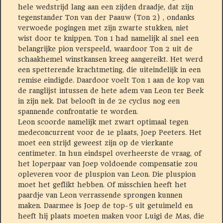
hele wedstrijd lang aan een zijden draadje, dat zijn
tegenstander Ton van der Paauw (Ton 2) , ondanks
verwoede pogingen met zijn zwarte stukken, niet
wist door te knippen. Ton 1 had namelijk al snel een
belangrijke pion verspeeld, waardoor Ton 2 uit de
schaakhemel winstkansen kreeg aangereikt. Het werd
een spetterende krachtmeting, die uiteindelijk in een
remise eindigde. Daardoor voelt Ton 1 aan de kop van
de ranglijst intussen de hete adem van Leon ter Beek
in zijn nek. Dat belooft in de 2e cyclus nog een
spannende confrontatie te worden.
Leon scoorde namelijk met zwart optimaal tegen
medeconcurrent voor de 1e plaats, Joep Peeters. Het
moet een strijd geweest zijn op de vierkante
centimeter. In hun eindspel overheerste de vraag, of
het loperpaar van Joep voldoende compensatie zou
opleveren voor de pluspion van Leon. Die pluspion
moet het geflikt hebben. Of misschien heeft het
paardje van Leon verrassende sprongen kunnen
maken. Daarmee is Joep de top-5 uit getuimeld en
heeft hij plaats moeten maken voor Luigi de Mas, die