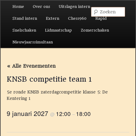
Hoofdmenu
Home
Over ons
Uitslagen intern
Spring naar de primaire inhoud
Spring naar de secundaire inhoud
Zoek
Stand intern
Extern
Chess960
Rapid
Snelschaken
Lidmaatschap
Zomerschaken
Nieuwjaarssimultaan
« Alle Evenementen
KNSB competitie team 1
5e ronde KNSB zaterdagcompetitie klasse 5: De
Kentering 1
9 januari 2027
12:00
18:00
@
–