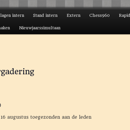
slagen intern
Stand intern
Extern
Chess960
Rapi
ire inhoud
daire inhoud
haken
Nieuwjaarssimultaan
gadering
0
16 augustus toegezonden aan de leden