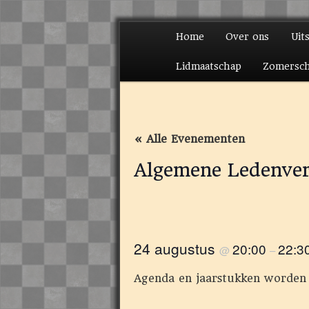
Hoofdmenu
Home
Over ons
Uit
Spring naar de prima
Spring naar de secun
Lidmaatschap
Zomersc
« Alle Evenementen
Algemene Ledenver
24 augustus
20:00
22:3
@
–
Agenda en jaarstukken worden 