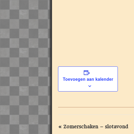
Toevoegen aan kalender
«
Zomerschaken – slotavond
Evenement