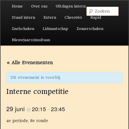
Hoofdmenu
Home
Over ons
Uitslagen intern
Spring naar de primaire inhoud
Spring naar de secundaire inhoud
Zoek
Stand intern
Extern
Chess960
Rapid
Snelschaken
Lidmaatschap
Zomerschaken
Nieuwjaarssimultaan
« Alle Evenementen
Dit evenement is voorbij.
Interne competitie
29 juni
20:15
23:45
@
–
4e periode, 8e ronde