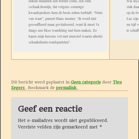
enkele maanden een border collie, een slim
was hij 
(schaak)hondje, dat volgens sommige
stak daa
kwaadsprekers hem de beste zetten toeblaft. “Niets
op de fo
van waar”, pareert Hans monter, “ik word niet
Luc zijn
gesouffleerd maar gevitaliseerd, want ik moet 3x
nu tijd 
daags een fikse wandeling met hem maken. Zo
te schaff
lopen mijn hersens vol met zuurstof waarin allerlei
schaakideeën rondspartelen”.
Dit bericht werd geplaatst in
Geen categorie
door
Tjeu
Segers
. Bookmark de
permalink
.
Geef een reactie
Het e-mailadres wordt niet gepubliceerd.
Vereiste velden zijn gemarkeerd met
*