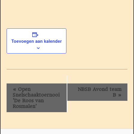
Toevoegen aan kalender
Evenement
«
Open
NBSB Avond team
Navigatie
Snelschaaktoernooi
B
»
‘De Roos van
Rosmalen’