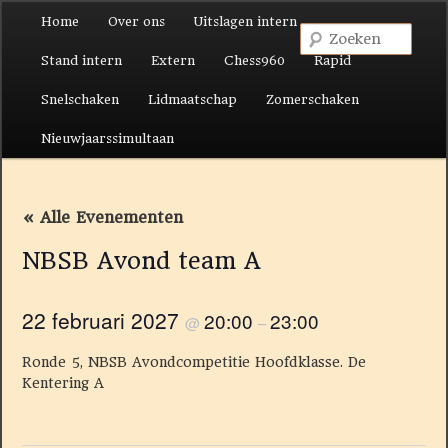
Hoofdmenu
Home
Over ons
Uitslagen intern
Spring naar de primaire inhoud
Spring naar de secundaire inhoud
Zoek
Stand intern
Extern
Chess960
Rapid
Snelschaken
Lidmaatschap
Zomerschaken
Nieuwjaarssimultaan
« Alle Evenementen
NBSB Avond team A
22 februari 2027
20:00
23:00
@
–
Ronde 5, NBSB Avondcompetitie Hoofdklasse. De
Kentering A