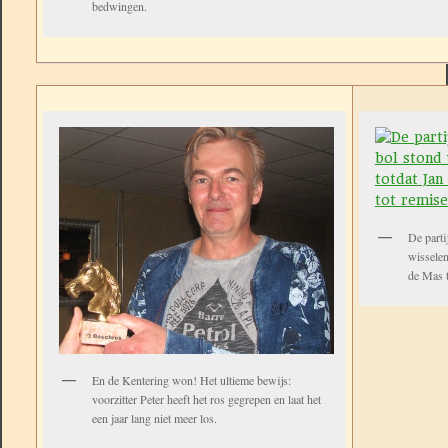
bedwingen.
De parti
wisselen
de Mas t
En de Kentering won! Het ultieme bewijs:
voorzitter Peter heeft het ros gegrepen en laat het
een jaar lang niet meer los.